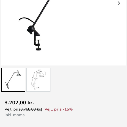
Gå
3.202,00 kr.
til
Vejl. pris -15%
Vejl. pris
3.768,00 kr.
starten
inkl. moms
af
billedgalleriet