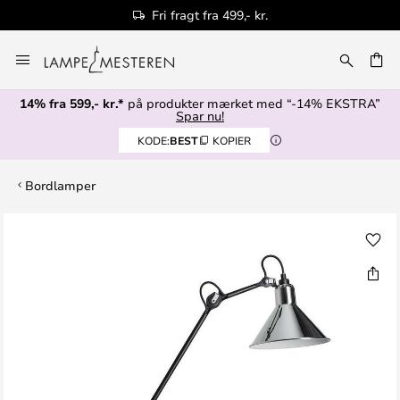
Fri fragt fra 499,- kr.
Skip
to
Content
14% fra 599,- kr.*
på produkter mærket med “-14% EKSTRA”
Spar nu!
KODE:
BEST
KOPIER
Bordlamper
Gå
til
slutningen
af
billedgalleriet