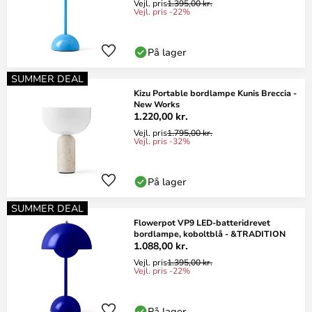
Vejl. pris
1.395,00 kr.
Vejl. pris -22%
På lager
SUMMER DEAL
Kizu Portable bordlampe Kunis Breccia -
New Works
1.220,00 kr.
Vejl. pris
1.795,00 kr.
Vejl. pris -32%
På lager
SUMMER DEAL
Flowerpot VP9 LED-batteridrevet
bordlampe, koboltblå - &TRADITION
1.088,00 kr.
Vejl. pris
1.395,00 kr.
Vejl. pris -22%
På lager