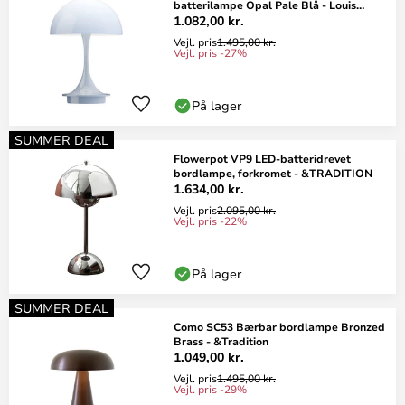
batterilampe Opal Pale Blå - Louis
Poulsen
1.082,00 kr.
Vejl. pris
1.495,00 kr.
Vejl. pris -27%
På lager
SUMMER DEAL
Flowerpot VP9 LED-batteridrevet
bordlampe, forkromet - &TRADITION
1.634,00 kr.
Vejl. pris
2.095,00 kr.
Vejl. pris -22%
På lager
SUMMER DEAL
Como SC53 Bærbar bordlampe Bronzed
Brass - &Tradition
1.049,00 kr.
Vejl. pris
1.495,00 kr.
Vejl. pris -29%