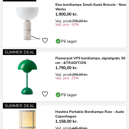
Kizu bordlampe Small Kunis Breccia - New
Works
1.900,00 kr.
Vejl. pris
2.795,00 kr.
Vejl. pris -32%
På lager
SUMMER DEAL
Flowerpot VP3 bordlampe, signalgrøn, 50
cm - &TRADITION
1.790,00 kr.
Vejl. pris
2.295,00 kr.
Vejl. pris -22%
På lager
SUMMER DEAL
Hashira Portable Bordlampe Raw - Audo
Copenhagen
1.158,00 kr.
Vejl. pris
1.445,00 kr.