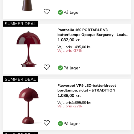
På lager
SUMMER DEAL
Panthella 160 PORTABLE V3
batterilampe Opaque Burgundy - Louis
Poulsen
1.082,00 kr.
Vejl. pris
1.495,00 kr.
Vejl. pris -27%
På lager
SUMMER DEAL
Flowerpot VP9 LED-batteridrevet
bordlampe, violet - &TRADITION
1.088,00 kr.
Vejl. pris
1.395,00 kr.
Vejl. pris -22%
På lager