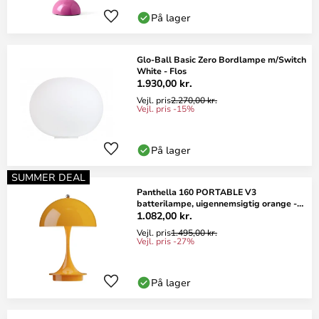
På lager
Glo-Ball Basic Zero Bordlampe m/Switch
White - Flos
1.930,00 kr.
Vejl. pris
2.270,00 kr.
Vejl. pris -15%
På lager
SUMMER DEAL
Panthella 160 PORTABLE V3
batterilampe, uigennemsigtig orange -
Louis Poulsen
1.082,00 kr.
Vejl. pris
1.495,00 kr.
Vejl. pris -27%
På lager