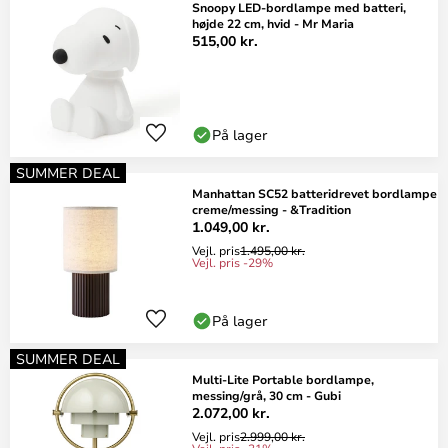
Snoopy LED-bordlampe med batteri,
højde 22 cm, hvid - Mr Maria
515,00 kr.
På lager
SUMMER DEAL
Manhattan SC52 batteridrevet bordlampe
creme/messing - &Tradition
1.049,00 kr.
Vejl. pris
1.495,00 kr.
Vejl. pris -29%
På lager
SUMMER DEAL
Multi-Lite Portable bordlampe,
messing/grå, 30 cm - Gubi
2.072,00 kr.
Vejl. pris
2.999,00 kr.