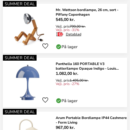
SUMMER DEAL
Mr. Wattson bordlampe, 26 cm, sort -
Piffany Copenhagen
545,00 kr.
Vejl. pris
799,00 kr.
Vejl. pris -31%
Datablad
På lager
SUMMER DEAL
Panthella 160 PORTABLE V3
batterilampe Opaque Indigo - Louis
Poulsen
1.082,00 kr.
Vejl. pris
1.495,00 kr.
Vejl. pris -27%
På lager
SUMMER DEAL
Arum Portable Bordlampe IP44 Cashmere
- Ferm Living
967,00 kr.