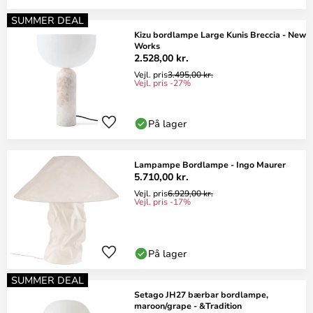
SUMMER DEAL
Kizu bordlampe Large Kunis Breccia - New
Works
2.528,00 kr.
Vejl. pris
3.495,00 kr.
Vejl. pris -27%
På lager
Lampampe Bordlampe - Ingo Maurer
5.710,00 kr.
Vejl. pris
6.929,00 kr.
Vejl. pris -17%
På lager
SUMMER DEAL
Setago JH27 bærbar bordlampe,
maroon/grape - &Tradition