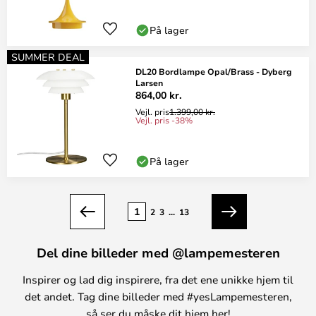
På lager
SUMMER DEAL
DL20 Bordlampe Opal/Brass - Dyberg
Larsen
864,00 kr.
Vejl. pris
1.399,00 kr.
Vejl. pris -38%
På lager
Side
1
2
3
...
13
Forrige
Næste
Del dine billeder med @lampemesteren
Inspirer og lad dig inspirere, fra det ene unikke hjem til
det andet. Tag dine billeder med #yesLampemesteren,
så ser du måske dit hjem her!