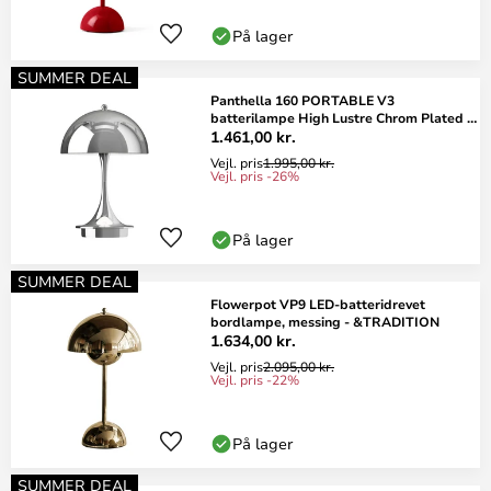
På lager
SUMMER DEAL
Panthella 160 PORTABLE V3
batterilampe High Lustre Chrom Plated -
Louis Poulsen
1.461,00 kr.
Vejl. pris
1.995,00 kr.
Vejl. pris -26%
På lager
SUMMER DEAL
Flowerpot VP9 LED-batteridrevet
bordlampe, messing - &TRADITION
1.634,00 kr.
Vejl. pris
2.095,00 kr.
Vejl. pris -22%
På lager
SUMMER DEAL