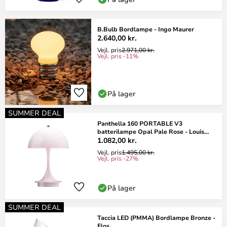
B.Bulb Bordlampe - Ingo Maurer
2.640,00 kr.
Vejl. pris
2.971,00 kr.
Vejl. pris -11%
På lager
SUMMER DEAL
Panthella 160 PORTABLE V3
batterilampe Opal Pale Rose - Louis
Poulsen
1.082,00 kr.
Vejl. pris
1.495,00 kr.
Vejl. pris -27%
På lager
SUMMER DEAL
Taccia LED (PMMA) Bordlampe Bronze -
Flos