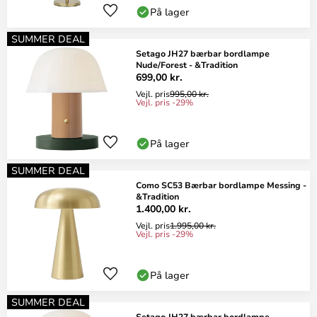
På lager
SUMMER DEAL
Setago JH27 bærbar bordlampe
Nude/Forest - &Tradition
699,00 kr.
Vejl. pris
995,00 kr.
Vejl. pris -29%
På lager
SUMMER DEAL
Como SC53 Bærbar bordlampe Messing -
&Tradition
1.400,00 kr.
Vejl. pris
1.995,00 kr.
Vejl. pris -29%
På lager
SUMMER DEAL
Setago JH27 bærbar bordlampe