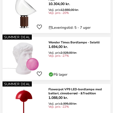
10.304,00 kr.
Vejl. pris
12.880,00 kr.
Vejl. pris -20%
Leveringstid: 5 - 7 uger
SUMMER DEAL
Wonder Times Bordlampe - Seletti
1.694,00 kr.
Vejl. pris
2.328,00 kr.
Vejl. pris -27%
På lager
SUMMER DEAL
Flowerpot VP9 LED-bordlampe med
batteri, cinnoberrød - &Tradition
1.088,00 kr.
Vejl. pris
1.395,00 kr.
Vejl. pris -22%