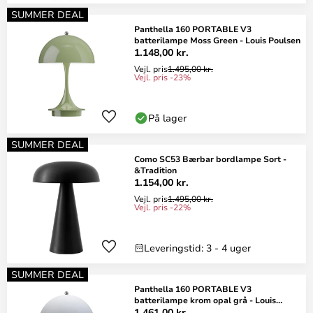
SUMMER DEAL
Panthella 160 PORTABLE V3
batterilampe Moss Green - Louis Poulsen
1.148,00 kr.
Vejl. pris
1.495,00 kr.
Vejl. pris -23%
På lager
SUMMER DEAL
Como SC53 Bærbar bordlampe Sort -
&Tradition
1.154,00 kr.
Vejl. pris
1.495,00 kr.
Vejl. pris -22%
Leveringstid: 3 - 4 uger
SUMMER DEAL
Panthella 160 PORTABLE V3
batterilampe krom opal grå - Louis
Poulsen
1.461,00 kr.