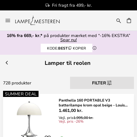
Fri fragt fra 499,- kr.
Skip
to
Content
16% fra 669,- kr.*
på produkter mærket med “-16% EKSTRA”
Spar nu!
KODE:
BEST
KOPIER
Lamper til reolen
728 produkter
FILTER
SUMMER DEAL
Panthella 160 PORTABLE V3
batterilampe krom opal beige - Louis
Poulsen
1.461,00 kr.
Vejl. pris
1.995,00 kr.
Vejl. pris -26%