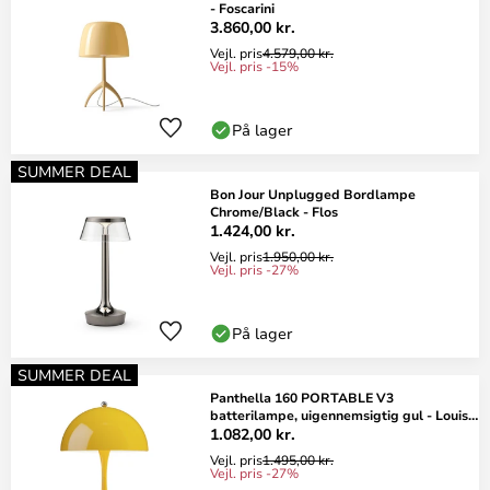
- Foscarini
3.860,00 kr.
Vejl. pris
4.579,00 kr.
Vejl. pris -15%
På lager
SUMMER DEAL
Bon Jour Unplugged Bordlampe
Chrome/Black - Flos
1.424,00 kr.
Vejl. pris
1.950,00 kr.
Vejl. pris -27%
På lager
SUMMER DEAL
Panthella 160 PORTABLE V3
batterilampe, uigennemsigtig gul - Louis
Poulsen
1.082,00 kr.
Vejl. pris
1.495,00 kr.
Vejl. pris -27%