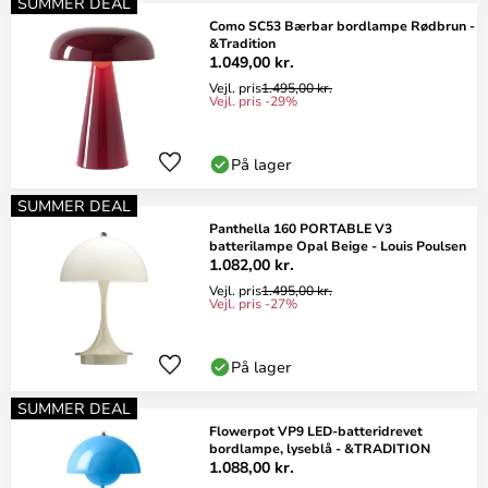
SUMMER DEAL
Como SC53 Bærbar bordlampe Rødbrun -
&Tradition
1.049,00 kr.
Vejl. pris
1.495,00 kr.
Vejl. pris -29%
På lager
SUMMER DEAL
Panthella 160 PORTABLE V3
batterilampe Opal Beige - Louis Poulsen
1.082,00 kr.
Vejl. pris
1.495,00 kr.
Vejl. pris -27%
På lager
SUMMER DEAL
Flowerpot VP9 LED-batteridrevet
bordlampe, lyseblå - &TRADITION
1.088,00 kr.