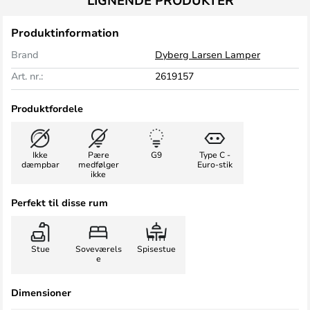
LIGNENDE PRODUKTER
Produktinformation
Brand
Dyberg Larsen Lamper
Art. nr.:
2619157
Produktfordele
Ikke
Pære
G9
Type C -
dæmpbar
medfølger
Euro-stik
ikke
Perfekt til disse rum
Stue
Soveværels
Spisestue
e
Dimensioner