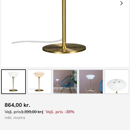
Gå
864,00 kr.
til
Vejl. pris -38%
Vejl. pris
1.399,00 kr.
starten
inkl. moms
af
billedgalleriet