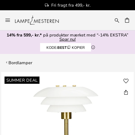
Fri fragt fra 499,- kr.
Skip
to
Content
14% fra 599,- kr.*
på produkter mærket med “-14% EKSTRA”
Spar nu!
KODE:
BEST
KOPIER
Bordlamper
Gå
SUMMER DEAL
til
slutningen
af
billedgalleriet