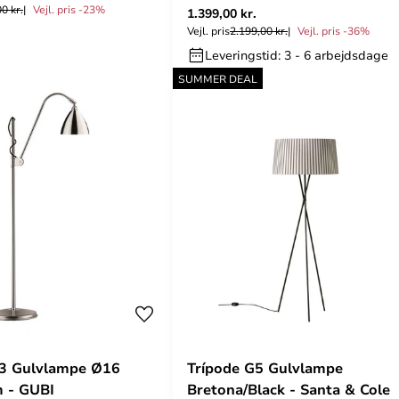
0 kr.
Vejl. pris -23%
1.399,00 kr.
Vejl. pris
2.199,00 kr.
Vejl. pris -36%
Leveringstid: 3 - 6 arbejdsdage
SUMMER DEAL
L3 Gulvlampe Ø16
Trípode G5 Gulvlampe
 - GUBI
Bretona/Black - Santa & Cole