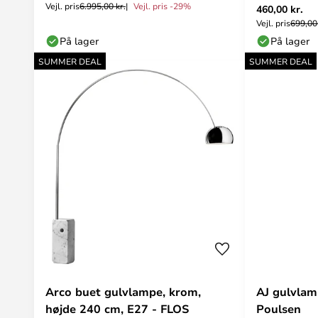
Vejl. pris
6.995,00 kr.
Vejl. pris -29%
460,00 kr.
Vejl. pris
699,00 
På lager
På lager
SUMMER DEAL
SUMMER DEAL
Arco buet gulvlampe, krom,
AJ gulvlam
højde 240 cm, E27 - FLOS
Poulsen