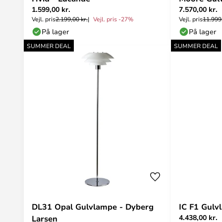
1.599,00 kr.
7.570,00 kr.
Vejl. pris
2.199,00 kr.
Vejl. pris -27%
Vejl. pris
11.999,
På lager
På lager
SUMMER DEAL
SUMMER DEAL
DL31 Opal Gulvlampe - Dyberg
IC F1 Gulv
4.438,00 kr.
Larsen