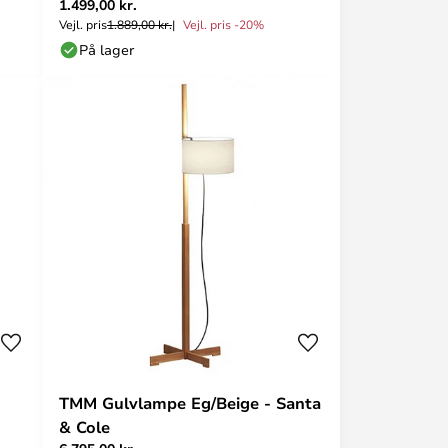
1.499,00 kr.
Vejl. pris
1.889,00 kr.
Vejl. pris -20%
På lager
TMM Gulvlampe Eg/Beige - Santa
& Cole