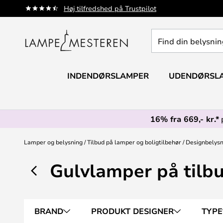
Skip
Høj tilfredshed på Trustpilot
to
Content
Find
din
belysning
INDENDØRSLAMPER
UDENDØRSL
16% fra 669,- kr.*
Lamper og belysning
Tilbud på lamper og boligtilbehør
Designbelysn
Gulvlamper på tilb
BRAND
PRODUKT DESIGNER
TYPE