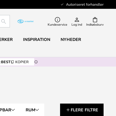
Autoriseret forhandler
SØG
Kundeservice
Log ind
Indkøbskurv
ÆRKER
INSPIRATION
NYHEDER
:
BEST
KOPIER
PBAR
RUM
FLERE FILTRE