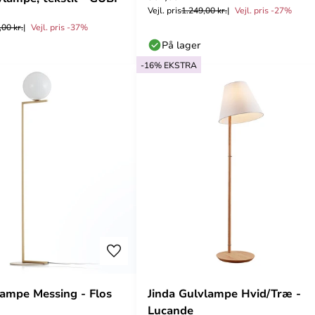
Vejl. pris
1.249,00 kr.
Vejl. pris -27%
00 kr.
Vejl. pris -37%
På lager
-16% EKSTRA
lampe Messing - Flos
Jinda Gulvlampe Hvid/Træ -
Lucande