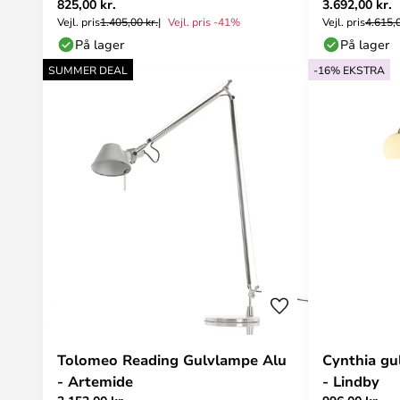
825,00 kr.
3.692,00 kr.
Larsen
Artemide
Vejl. pris
1.405,00 kr.
Vejl. pris -41%
Vejl. pris
4.615,0
På lager
På lager
SUMMER DEAL
-16% EKSTRA
Tolomeo Reading Gulvlampe Alu
Cynthia gu
- Artemide
- Lindby