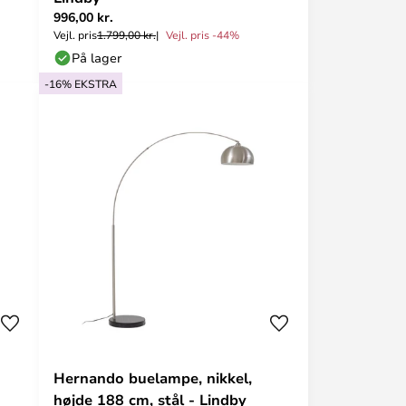
996,00 kr.
Vejl. pris
1.799,00 kr.
Vejl. pris -44%
På lager
-16% EKSTRA
Hernando buelampe, nikkel,
højde 188 cm, stål - Lindby