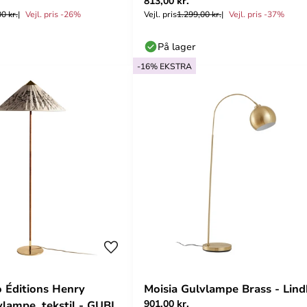
813,00 kr.
DybergLarsen
0 kr.
Vejl. pris -26%
Vejl. pris
1.299,00 kr.
Vejl. pris -37%
På lager
-16% EKSTRA
 Éditions Henry
Moisia Gulvlampe Brass - Lin
901,00 kr.
lampe, tekstil - GUBI