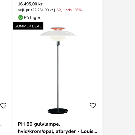
16.495,00 kr.
Vejl. pris
22.261,00 kr.
Vejl. pris -26%
På lager
SUMMER DEAL
,
PH 80 gulvlampe,
hvid/krom/opal, afbryder - Louis