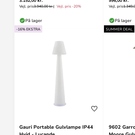
3.152,00 kr.
996,00 kr.
Vejl. pris
3.940,00 kr.
Vejl. pris -20%
Vejl. pris
1.349,0
På lager
På lager
-16% EKSTRA
SUMMER DEAL
Gauri Portable Gulvlampe IP44
9602 Garro
Hvid - Lucande
Moore Gulv