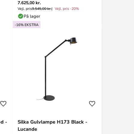
7.625,00 kr.
Poulsen
Vejl. pris
9.545,00 kr.
Vejl. pris -20%
På lager
-16% EKSTRA
d -
Silka Gulvlampe H173 Black -
Lucande