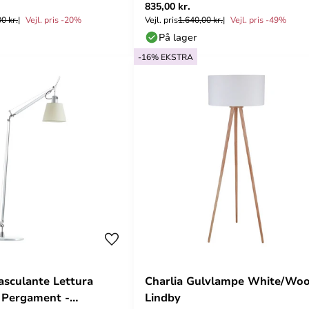
835,00 kr.
Dyberg Larsen
0 kr.
Vejl. pris -20%
Vejl. pris
1.640,00 kr.
Vejl. pris -49%
På lager
-16% EKSTRA
sculante Lettura
Charlia Gulvlampe White/Woo
 Pergament -
Lindby