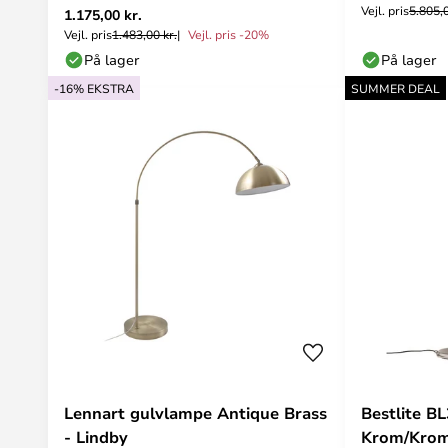
Vejl. pris
5.805,0
1.175,00 kr.
Vejl. pris
1.483,00 kr.
Vejl. pris -20%
På lager
På lager
-16% EKSTRA
SUMMER DEAL
Lennart gulvlampe Antique Brass
Bestlite B
- Lindby
Krom/Krom