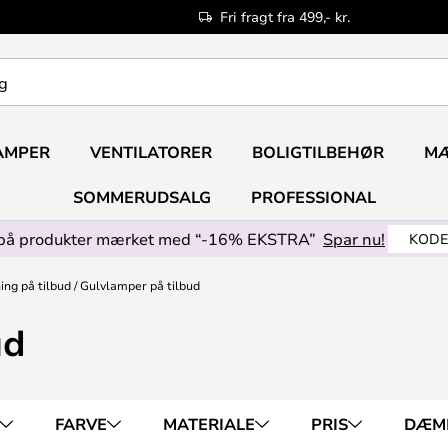
Fri fragt fra 499,- kr.
AMPER
VENTILATORER
BOLIGTILBEHØR
M
SOMMERUDSALG
PROFESSIONAL
på produkter mærket med “-16% EKSTRA”
Spar nu!
KODE
ing på tilbud
Gulvlamper på tilbud
ud
FARVE
MATERIALE
PRIS
DÆM