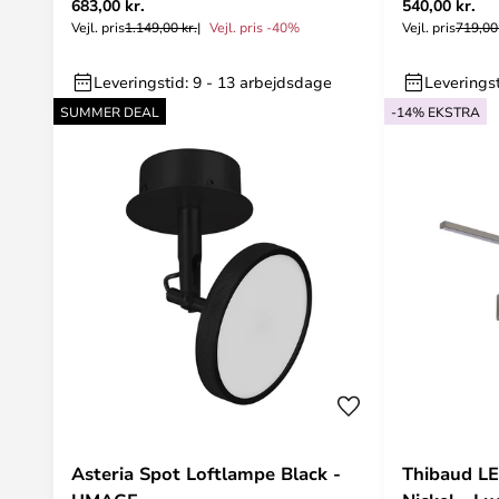
683,00 kr.
540,00 kr.
Vejl. pris
1.149,00 kr.
Vejl. pris -40%
Vejl. pris
719,00 
Leveringstid: 9 - 13 arbejdsdage
Leveringst
SUMMER DEAL
-14% EKSTRA
Asteria Spot Loftlampe Black -
Thibaud L