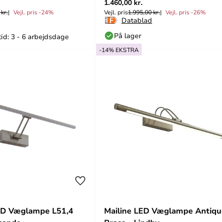
1.460,00 kr.
kr.
Vejl. pris -24%
Vejl. pris
1.995,00 kr.
Vejl. pris -26%
Datablad
På lager
id: 3 - 6 arbejdsdage
-14% EKSTRA
ED Væglampe L51,4
Mailine LED Væglampe Antiqu