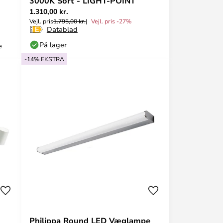
3000K Sort - LIGHT-POINT
1.310,00 kr.
Vejl. pris
1.795,00 kr.
Vejl. pris -27%
Datablad
På lager
e
-14% EKSTRA
Philippa Round LED Væglampe