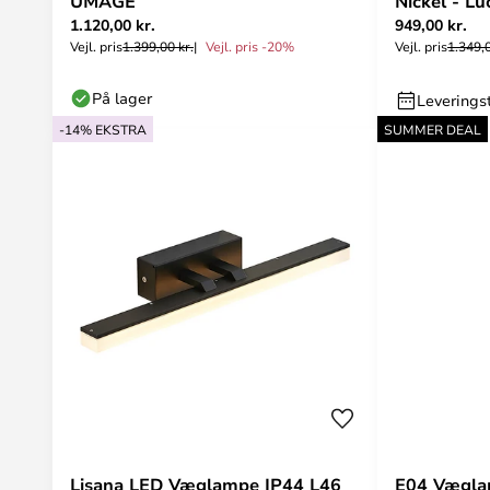
UMAGE
Nickel - L
1.120,00 kr.
949,00 kr.
Vejl. pris
1.399,00 kr.
Vejl. pris -20%
Vejl. pris
1.349,0
På lager
Leverings
-14% EKSTRA
SUMMER DEAL
Lisana LED Væglampe IP44 L46
E04 Vægla