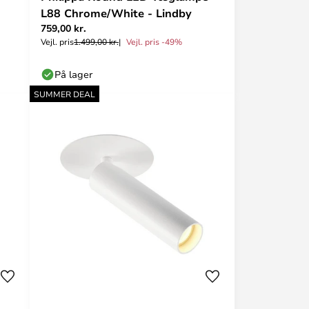
L88 Chrome/White - Lindby
759,00 kr.
Vejl. pris
1.499,00 kr.
Vejl. pris -49%
På lager
SUMMER DEAL