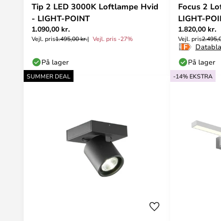
Tip 2 LED 3000K Loftlampe Hvid
Focus 2 Lo
- LIGHT-POINT
LIGHT-POI
1.090,00 kr.
1.820,00 kr.
Vejl. pris
1.495,00 kr.
Vejl. pris -27%
Vejl. pris
2.495,0
Databl
På lager
På lager
SUMMER DEAL
-14% EKSTRA