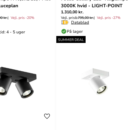
Luceplan
3000K hvid - LIGHT-POINT
1.310,00 kr.
0 kr.
Vejl. pris -20%
Vejl. pris
1.795,00 kr.
Vejl. pris -27%
Datablad
På lager
id: 4 - 5 uger
SUMMER DEAL