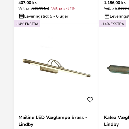
407,00 kr.
1.186,00 kr.
Vejl. pris
619,00 kr.
Vejl. pris -34%
Vejl. pris
2.099,0
Leveringstid: 5 - 6 uger
Leveringst
-14% EKSTRA
-14% EKSTRA
Mailine LED Væglampe Brass -
Kalea Væg
Lindby
Lindby