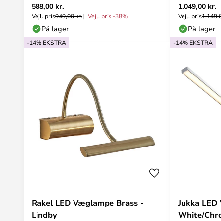
588,00 kr.
1.049,00 kr.
Vejl. pris
949,00 kr.
Vejl. pris -38%
Vejl. pris
1.149,0
På lager
På lager
-14% EKSTRA
-14% EKSTRA
Rakel LED Væglampe Brass -
Jukka LED
Lindby
White/Chr