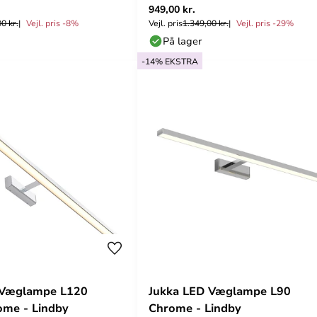
949,00 kr.
0 kr.
Vejl. pris -8%
Vejl. pris
1.349,00 kr.
Vejl. pris -29%
På lager
-14% EKSTRA
 Væglampe L120
Jukka LED Væglampe L90
ome - Lindby
Chrome - Lindby