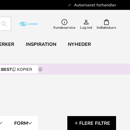
Autoriseret forhandler
SØG
Kundeservice
Log ind
Indkøbskurv
ÆRKER
INSPIRATION
NYHEDER
:
BEST
KOPIER
FORM
FLERE FILTRE