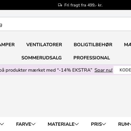
Fri fragt fra 499,- kr.
AMPER
VENTILATORER
BOLIGTILBEHØR
M
SOMMERUDSALG
PROFESSIONAL
på produkter mærket med “-14% EKSTRA”
Spar nu!
KODE
FARVE
MATERIALE
PRIS
RUM