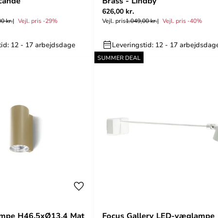
ucande
Brass - Lindby
626,00 kr.
0 kr.
Vejl. pris -29%
Vejl. pris
1.049,00 kr.
Vejl. pris -40%
tid: 12 - 17 arbejdsdage
Leveringstid: 12 - 17 arbejdsdag
SUMMER DEAL
mpe H46,5xØ13,4 Mat
Focus Gallery LED-væglampe