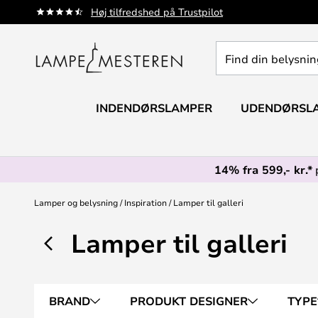
Skip
Høj tilfredshed på Trustpilot
to
Content
Find
din
belysning
INDENDØRSLAMPER
UDENDØRSL
14% fra 599,- kr.*
Lamper og belysning
Inspiration
Lamper til galleri
Lamper til galleri
BRAND
PRODUKT DESIGNER
TYPE