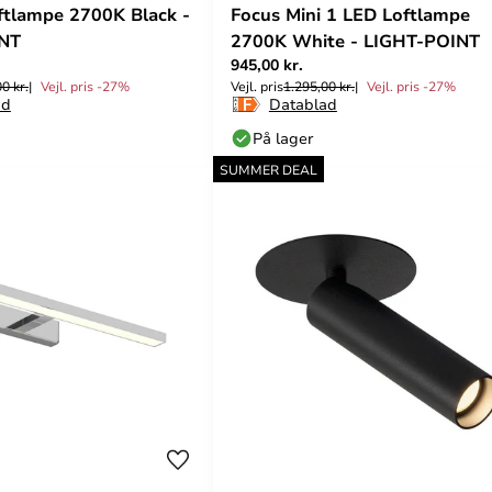
ftlampe 2700K Black -
Focus Mini 1 LED Loftlampe
NT
2700K White - LIGHT-POINT
945,00 kr.
0 kr.
Vejl. pris -27%
Vejl. pris
1.295,00 kr.
Vejl. pris -27%
ad
Datablad
På lager
SUMMER DEAL