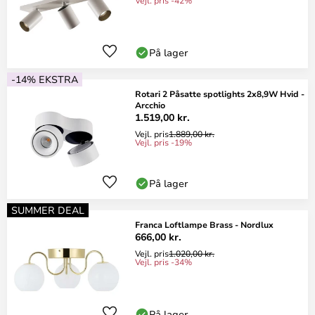
Vejl. pris -42%
På lager
-14% EKSTRA
Rotari 2 Påsatte spotlights 2x8,9W Hvid -
Arcchio
1.519,00 kr.
Vejl. pris
1.889,00 kr.
Vejl. pris -19%
På lager
SUMMER DEAL
Franca Loftlampe Brass - Nordlux
666,00 kr.
Vejl. pris
1.020,00 kr.
Vejl. pris -34%
På lager