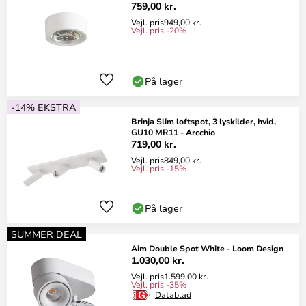
759,00 kr.
Vejl. pris
949,00 kr.
Vejl. pris -20%
På lager
-14% EKSTRA
Brinja Slim loftspot, 3 lyskilder, hvid,
GU10 MR11 - Arcchio
719,00 kr.
Vejl. pris
849,00 kr.
Vejl. pris -15%
På lager
SUMMER DEAL
Aim Double Spot White - Loom Design
1.030,00 kr.
Vejl. pris
1.599,00 kr.
Vejl. pris -35%
Datablad