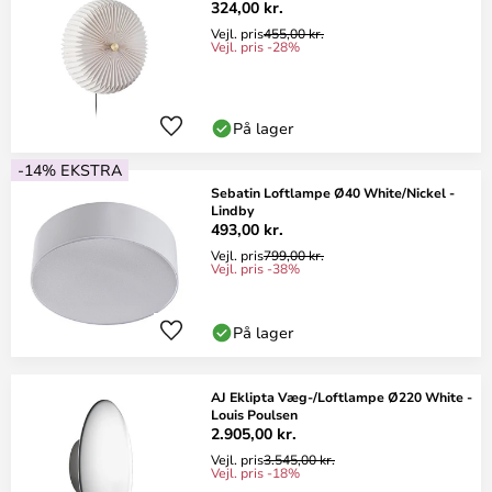
324,00 kr.
Vejl. pris
455,00 kr.
Vejl. pris -28%
På lager
-14% EKSTRA
Sebatin Loftlampe Ø40 White/Nickel -
Lindby
493,00 kr.
Vejl. pris
799,00 kr.
Vejl. pris -38%
På lager
AJ Eklipta Væg-/Loftlampe Ø220 White -
Louis Poulsen
2.905,00 kr.
Vejl. pris
3.545,00 kr.
Vejl. pris -18%