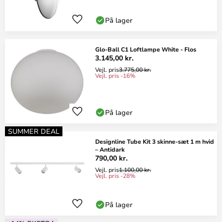
På lager
Glo-Ball C1 Loftlampe White - Flos
3.145,00 kr.
Vejl. pris
3.775,00 kr.
Vejl. pris -16%
På lager
SUMMER DEAL
Designline Tube Kit 3 skinne-sæt 1 m hvid
– Antidark
790,00 kr.
Vejl. pris
1.100,00 kr.
Vejl. pris -28%
På lager