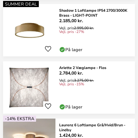
SUMMER DEAL
Shadow 1 Loftlampe IP54 2700/3000K
Brass - LIGHT-POINT
2.185,00 kr.
Vejl. pris
2.995,00 kr.
Vejl. pris -27%
På lager
Ariette 2 Væglampe - Flos
2.784,00 kr.
Vejl. pris
3.275,00 kr.
Vejl. pris -15%
På lager
-14% EKSTRA
Laurenz 6 Loftlampe Grå/Hvid/Brun -
Lindby
1.424,00 kr.