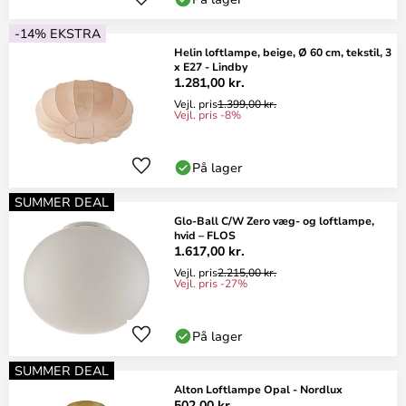
-14% EKSTRA
Helin loftlampe, beige, Ø 60 cm, tekstil, 3
x E27 - Lindby
1.281,00 kr.
Vejl. pris
1.399,00 kr.
Vejl. pris -8%
På lager
SUMMER DEAL
Glo-Ball C/W Zero væg- og loftlampe,
hvid – FLOS
1.617,00 kr.
Vejl. pris
2.215,00 kr.
Vejl. pris -27%
På lager
SUMMER DEAL
Alton Loftlampe Opal - Nordlux
502,00 kr.