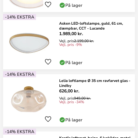
På lager
-14% EKSTRA
Asken LED-loftslampe, guld, 61 cm,
dæmpbar, CCT - Lucande
1.989,00 kr.
Vejl. pris
2.199,00 kr.
Vejl. pris -9%
På lager
-14% EKSTRA
Lelia loftlampe Ø 35 cm ravfarvet glas -
Lindby
626,00 kr.
Vejl. pris
949,00 kr.
Vejl. pris -34%
På lager
-14% EKSTRA
Kardis loftspot, beige, 6 lyskilder, metal,