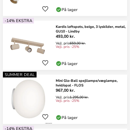
På lager
-14% EKSTRA
Kardis loftspots, beige, 3 lyskilder, metal,
GU10 - Lindby
493,00 kr.
Vejl. pris
659,00 kr.
Vejl. pris -25%
På lager
SUMMER DEAL
Mini Glo-Ball spejllampe/væglampe,
hvid/opal - FLOS
967,00 kr.
Vejl. pris
1.295,00 kr.
Vejl. pris -25%
På lager
-14% EKSTRA