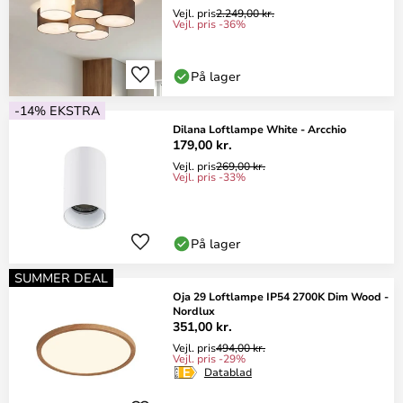
Vejl. pris
2.249,00 kr.
Vejl. pris -36%
På lager
-14% EKSTRA
Dilana Loftlampe White - Arcchio
179,00 kr.
Vejl. pris
269,00 kr.
Vejl. pris -33%
På lager
SUMMER DEAL
Oja 29 Loftlampe IP54 2700K Dim Wood -
Nordlux
351,00 kr.
Vejl. pris
494,00 kr.
Vejl. pris -29%
Datablad