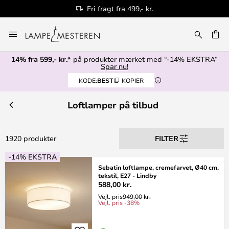
Autoriseret forhandler
Skip
to
Content
14% fra 599,- kr.*
på produkter mærket med “-14% EKSTRA”
Spar nu!
KODE:
BEST
KOPIER
Loftlamper på tilbud
1920 produkter
FILTER
-14% EKSTRA
Sebatin loftlampe, cremefarvet, Ø40 cm,
tekstil, E27 - Lindby
588,00 kr.
Vejl. pris
949,00 kr.
Vejl. pris -38%