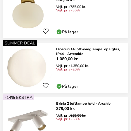
Vejl. pris
785,00 kr.
Vejl. pris -36%
På lager
SUMMER DEAL
Dioscuri 14 loft-/væglampe, opalglas,
IP44 – Artemide
1.080,00 kr.
Vejl. pris
1.350,00 kr.
Vejl. pris -20%
På lager
-14% EKSTRA
Brinja 2 loftlampe hvid - Arcchio
379,00 kr.
Vejl. pris
619,00 kr.
Vejl. pris -38%