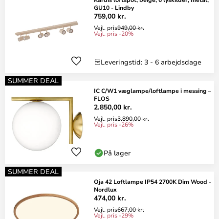
GU10 - Lindby
759,00 kr.
Vejl. pris
949,00 kr.
Vejl. pris -20%
Leveringstid: 3 - 6 arbejdsdage
SUMMER DEAL
IC C/W1 væglampe/loftlampe i messing –
FLOS
2.850,00 kr.
Vejl. pris
3.890,00 kr.
Vejl. pris -26%
På lager
SUMMER DEAL
Oja 42 Loftlampe IP54 2700K Dim Wood -
Nordlux
474,00 kr.
Vejl. pris
667,00 kr.
Vejl. pris -29%