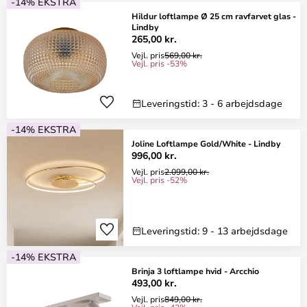
-14% EKSTRA
Hildur loftlampe Ø 25 cm ravfarvet glas -
Lindby
265,00 kr.
Vejl. pris
569,00 kr.
Vejl. pris -53%
Leveringstid: 3 - 6 arbejdsdage
-14% EKSTRA
Joline Loftlampe Gold/White - Lindby
996,00 kr.
Vejl. pris
2.099,00 kr.
Vejl. pris -52%
Leveringstid: 9 - 13 arbejdsdage
-14% EKSTRA
Brinja 3 loftlampe hvid - Arcchio
493,00 kr.
Vejl. pris
849,00 kr.