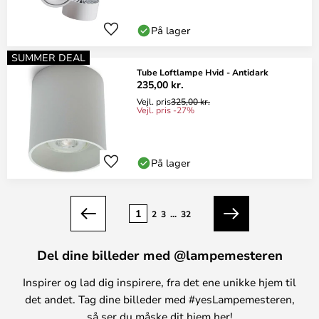
På lager
SUMMER DEAL
Tube Loftlampe Hvid - Antidark
235,00 kr.
Vejl. pris
325,00 kr.
Vejl. pris -27%
På lager
Side
1
2
3
...
32
Forrige
Næste
Del dine billeder med @lampemesteren
Inspirer og lad dig inspirere, fra det ene unikke hjem til
det andet. Tag dine billeder med #yesLampemesteren,
så ser du måske dit hjem her!