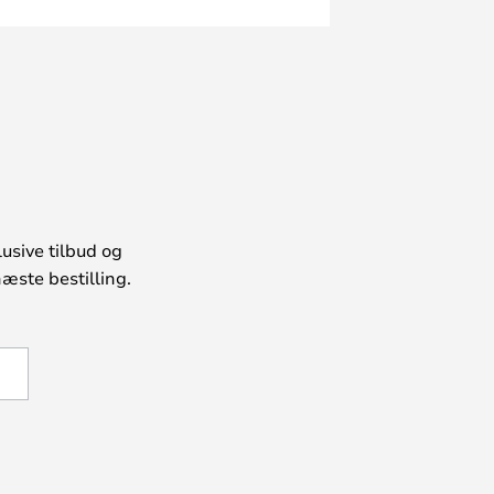
usive tilbud og
æste bestilling.
U