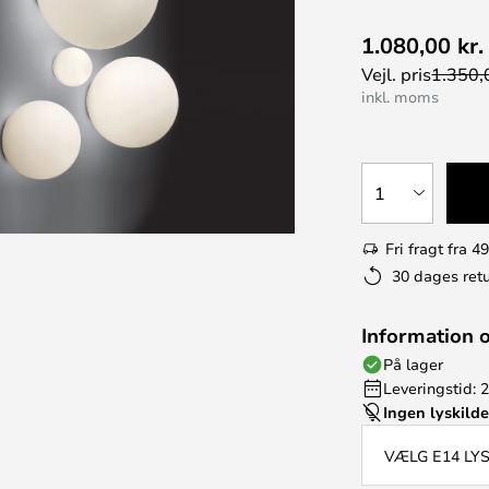
1.080,00 kr.
Vejl. pris
1.350,0
inkl. moms
1
Fri fragt fra 49
30 dages retu
Information 
På lager
Leveringstid: 
Ingen lyskild
VÆLG E14 LY