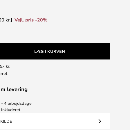
Vejl. pris -20%
0 kr.
LÆG I KURVEN
9,- kr.
rret
om levering
2 - 4 arbejdsdage
e
inkluderet
SKILDE