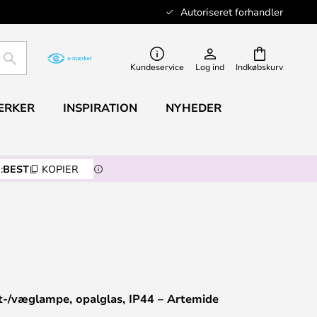
Autoriseret forhandler
SØG
Kundeservice
Log ind
Indkøbskurv
ÆRKER
INSPIRATION
NYHEDER
:
BEST
KOPIER
ft-/væglampe, opalglas, IP44 – Artemide