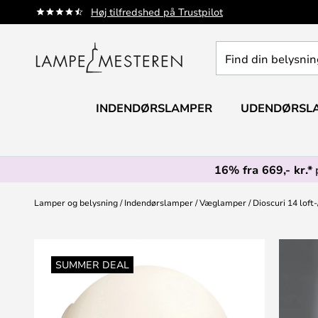
Skip
Høj tilfredshed på Trustpilot
to
Content
Find
din
belysning
INDENDØRSLAMPER
UDENDØRSL
16% fra 669,- kr.*
Lamper og belysning
Indendørslamper
Væglamper
Dioscuri 14 lof
Gå
til
SUMMER DEAL
slutningen
af