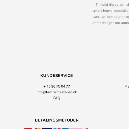
Tilmeld dig vores ny
smart home-produkter 
særlige kampagner og
anmodninger om anmelde
KUNDESERVICE
+ 45 96 75 04 77
Ma
info@lampemesteren.dk
FAQ
BETALINGSMETODER