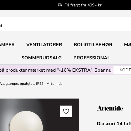
Fri fragt fra 499,- kr.
AMPER
VENTILATORER
BOLIGTILBEHØR
M
SOMMERUDSALG
PROFESSIONAL
på produkter mærket med “-16% EKSTRA”
Spar nu!
KODE
t-/væglampe, opalglas, IP44 – Artemide
Dioscuri 14 lo