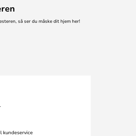
eren
esteren, så ser du måske dit hjem her!
.
l kundeservice