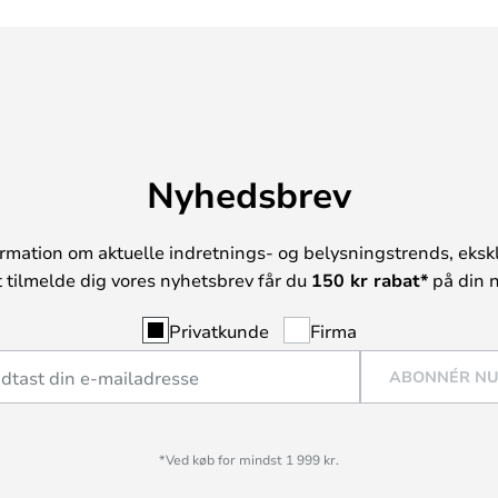
Nyhedsbrev
rmation om aktuelle indretnings- og belysningstrends, ekskl
t tilmelde dig vores nyhetsbrev får du
150 kr rabat*
på din n
Privatkunde
Firma
ABONNÉR N
*Ved køb for mindst 1 999 kr.