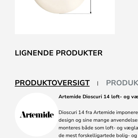
Gå
til
LIGNENDE PRODUKTER
starten
af
billedgalleriet
PRODUKTOVERSIGT
PRODUK
Artemide Dioscuri 14 loft- og 
Dioscuri 14 fra Artemide imponerer
design og sine mange anvendels
monteres både som loft- og vægla
de mest forskelligartede bolig- og