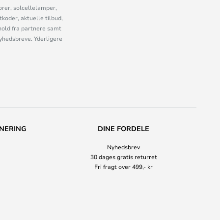
orer, solcellelamper,
oder, aktuelle tilbud,
old fra partnere samt
nyhedsbreve. Yderligere
NERING
DINE FORDELE
Nyhedsbrev
30 dages gratis returret
Fri fragt over 499,- kr