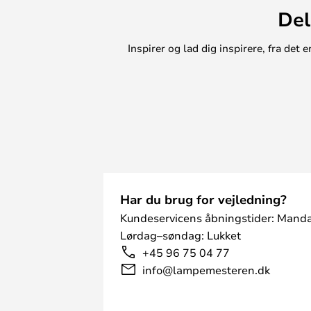
Del
Inspirer og lad dig inspirere, fra de
Har du brug for vejledning?
Kundeservicens åbningstider: Manda
Lørdag–søndag: Lukket
+45 96 75 04 77
info@lampemesteren.dk