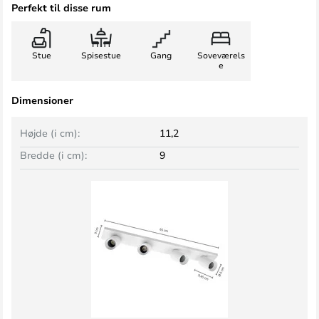
Perfekt til disse rum
Stue
Spisestue
Gang
Soveværels
e
Dimensioner
Højde (i cm):
11,2
Bredde (i cm):
9