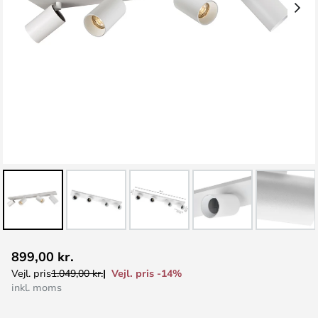
Gå
899,00 kr.
til
Vejl. pris -14%
Vejl. pris
1.049,00 kr.
starten
inkl. moms
af
billedgalleriet