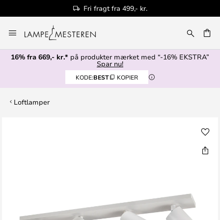
Fri fragt fra 499,- kr.
Skip
to
Content
16% fra 669,- kr.*
på produkter mærket med “-16% EKSTRA”
Spar nu!
KODE:
BEST
KOPIER
Loftlamper
Gå
til
slutningen
af
billedgalleriet