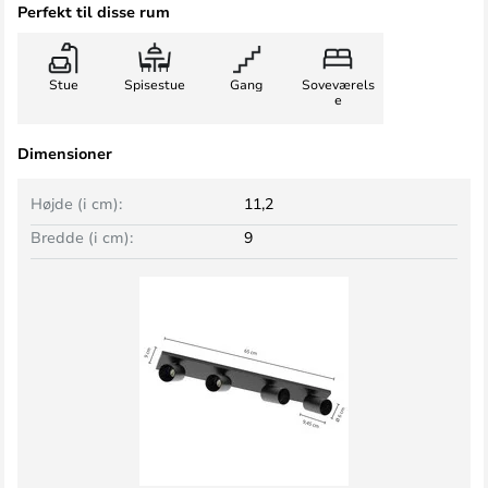
Perfekt til disse rum
Stue
Spisestue
Gang
Soveværels
e
Dimensioner
Højde (i cm):
11,2
Bredde (i cm):
9