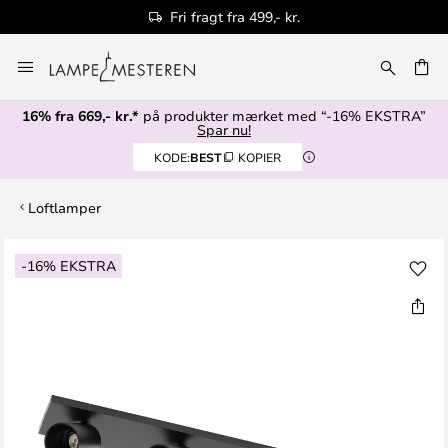
Fri fragt fra 499,- kr.
Skip
to
Content
16% fra 669,- kr.*
på produkter mærket med “-16% EKSTRA”
Spar nu!
KODE:
BEST
KOPIER
Loftlamper
Gå
-16% EKSTRA
til
slutningen
af
billedgalleriet