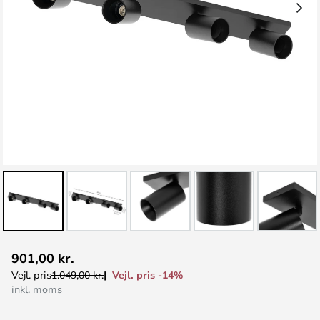
Gå
901,00 kr.
til
Vejl. pris -14%
Vejl. pris
1.049,00 kr.
starten
inkl. moms
af
billedgalleriet