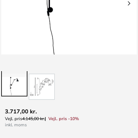
Gå
3.717,00 kr.
til
Vejl. pris -10%
Vejl. pris
4.145,00 kr.
starten
inkl. moms
af
billedgalleriet