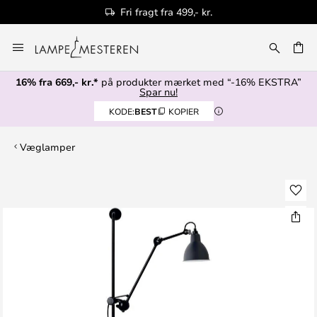
Fri fragt fra 499,- kr.
Skip
to
Content
16% fra 669,- kr.*
på produkter mærket med “-16% EKSTRA”
Spar nu!
KODE:
BEST
KOPIER
Væglamper
Gå
til
slutningen
af
billedgalleriet