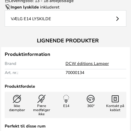
Leveringstid: 13 - 18 arbejdsdage
Ingen lyskilde
inkluderet
VÆLG E14 LYSKILDE
LIGNENDE PRODUKTER
Produktinformation
Brand
DCW éditions Lamper
Art. nr.:
70000134
Produktfordele
Ikke
Pære
E14
360°
Kontakt på
dæmpbar
medfølger
kablet
ikke
Perfekt til disse rum