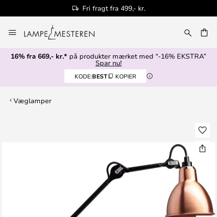
Fri fragt fra 499,- kr.
Skip
to
Content
16% fra 669,- kr.*
på produkter mærket med “-16% EKSTRA”
Spar nu!
KODE:
BEST
KOPIER
Væglamper
Gå
til
slutningen
af
billedgalleriet