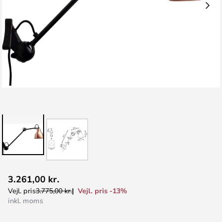
Gå
3.261,00 kr.
til
Vejl. pris -13%
Vejl. pris
3.775,00 kr.
starten
inkl. moms
af
billedgalleriet