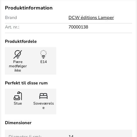
Produktinformation
Brand
DCW éditions Lamper
Art. nr.:
70000138
Produktfordele
Pære
E14
medfølger
ikke
Perfekt til disse rum
Stue
Soveværels
e
Dimensioner
Diameter (i cm):
14