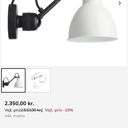
Gå
2.350,00 kr.
til
Vejl. pris -10%
Vejl. pris
2.610,00 kr.
starten
inkl. moms
af
billedgalleriet