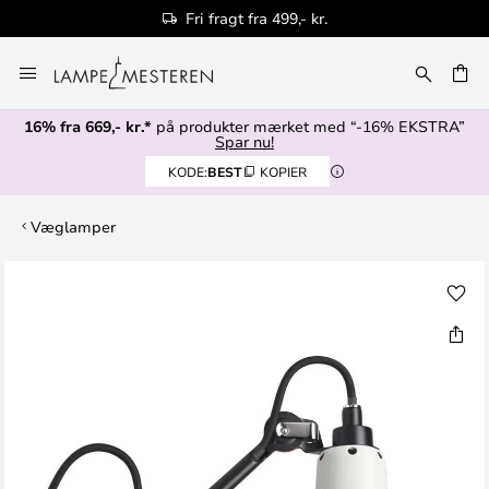
Fri fragt fra 499,- kr.
Skip
to
Content
16% fra 669,- kr.*
på produkter mærket med “-16% EKSTRA”
Spar nu!
KODE:
BEST
KOPIER
Væglamper
Gå
til
slutningen
af
billedgalleriet