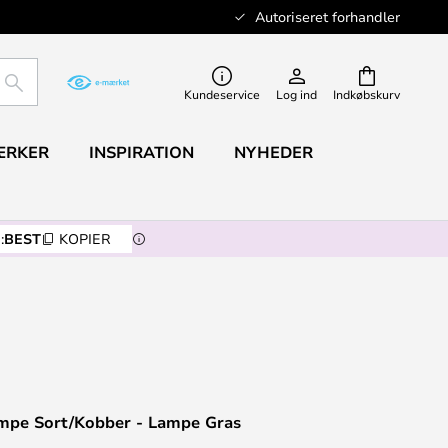
Autoriseret forhandler
SØG
Kundeservice
Log ind
Indkøbskurv
ÆRKER
INSPIRATION
NYHEDER
:
BEST
KOPIER
pe Sort/Kobber - Lampe Gras