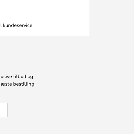
l kundeservice
usive tilbud og
æste bestilling.
U