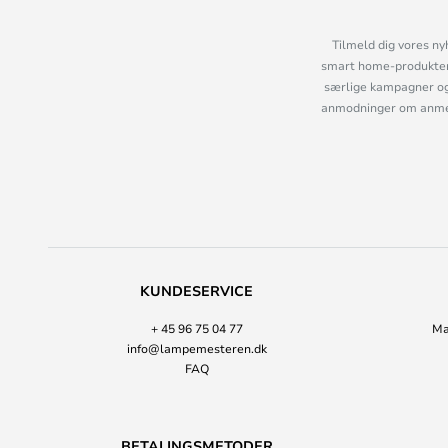
Tilmeld dig vores ny
smart home-produkter 
særlige kampagner og
anmodninger om anmelde
KUNDESERVICE
+ 45 96 75 04 77
Ma
info@lampemesteren.dk
FAQ
BETALINGSMETODER