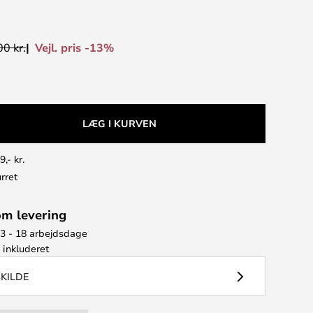
Vejl. pris -13%
0 kr.
LÆG I KURVEN
9,- kr.
rret
om levering
13 - 18 arbejdsdage
e
inkluderet
SKILDE