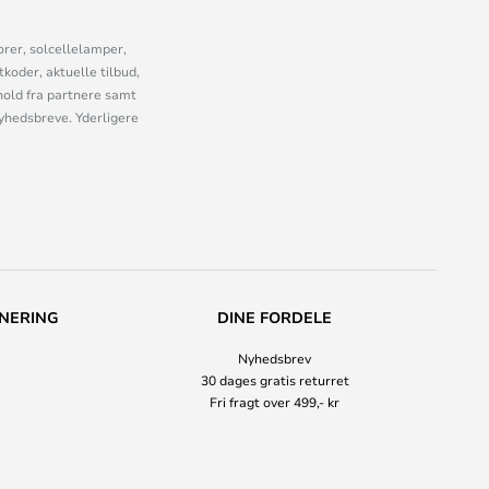
orer, solcellelamper,
oder, aktuelle tilbud,
old fra partnere samt
nyhedsbreve. Yderligere
NERING
DINE FORDELE
Nyhedsbrev
30 dages gratis returret
Fri fragt over 499,- kr