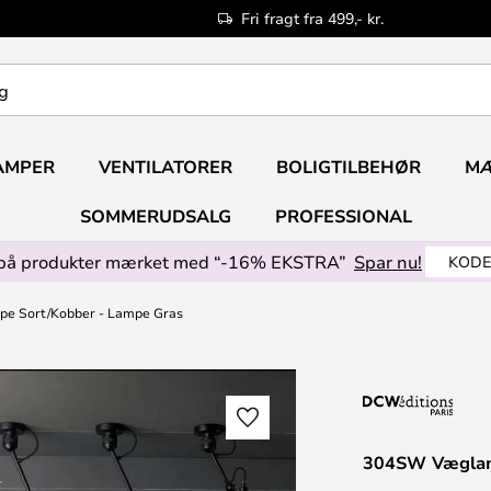
Fri fragt fra 499,- kr.
AMPER
VENTILATORER
BOLIGTILBEHØR
M
SOMMERUDSALG
PROFESSIONAL
på produkter mærket med “-16% EKSTRA”
Spar nu!
KODE
e Sort/Kobber - Lampe Gras
304SW Væglam