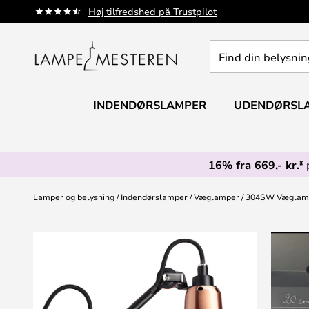
Skip
Høj tilfredshed på Trustpilot
to
Content
Find
din
belysning
INDENDØRSLAMPER
UDENDØRSL
16% fra 669,- kr.*
Lamper og belysning
Indendørslamper
Væglamper
304SW Væglamp
Gå
til
slutningen
af