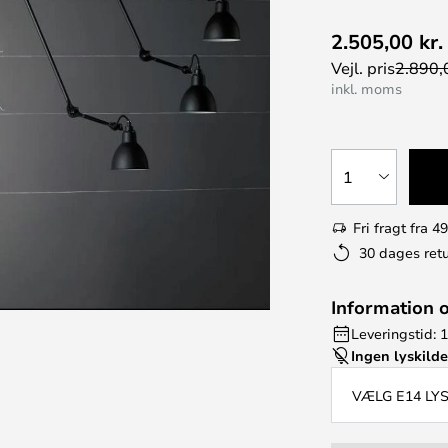
2.505,00 kr.
Vejl. pris
2.890,0
inkl. moms
1
Fri fragt fra 49
30 dages retu
Information 
Leveringstid: 
Ingen lyskild
VÆLG E14 LY