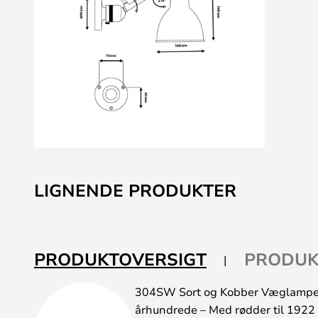
Gå
til
LIGNENDE PRODUKTER
starten
af
billedgalleriet
PRODUKTOVERSIGT
PRODUK
304SW Sort og Kobber Væglampe er
århundrede – Med rødder til 1922