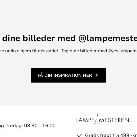
 uden afbryder (version 304) og
rsion 304CA).
 dine billeder med @lampemest
t ene unikke hjem til det andet. Tag dine billeder med #yesLampem
FÅ DIN INSPIRATION HER
g–fredag: 08.30 - 16.00
Gratis fragt fra 499,-kr