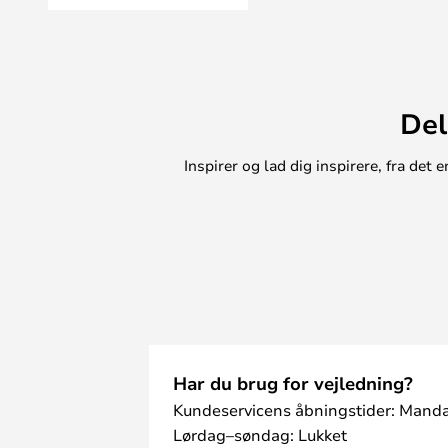
fås også som indbygning i væggen
med ledning til en stikkontakt (ve
Del
Inspirer og lad dig inspirere, fra de
Har du brug for vejledning?
Kundeservicens åbningstider: Manda
Lørdag–søndag: Lukket