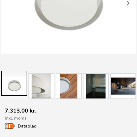
Gå
7.313,00 kr.
til
inkl. moms
starten
Datablad
af
billedgalleriet