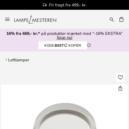
Fri fragt fra 499,- kr.
Skip
to
Content
16% fra 669,- kr.*
på produkter mærket med “-16% EKSTRA”
Spar nu!
KODE:
BEST
KOPIER
Loftlamper
Gå
til
slutningen
af
billedgalleriet