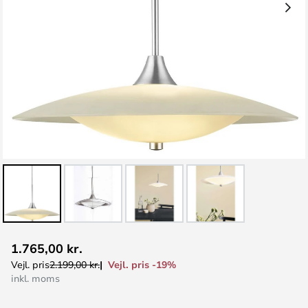
Gå
1.765,00 kr.
til
Vejl. pris -19%
Vejl. pris
2.199,00 kr.
starten
inkl. moms
af
billedgalleriet