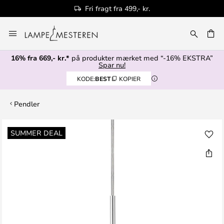
Fri fragt fra 499,- kr.
Skip
to
Content
16% fra 669,- kr.*
på produkter mærket med “-16% EKSTRA”
Spar nu!
KODE:
BEST
KOPIER
Pendler
Gå
SUMMER DEAL
til
slutningen
af
billedgalleriet