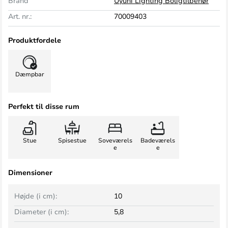
Brand
Uyuni Lighting Boligtilbehør
Art. nr.:
70009403
Produktfordele
Dæmpbar
Perfekt til disse rum
Stue
Spisestue
Soveværels
Badeværels
e
e
Dimensioner
Højde (i cm):
10
Diameter (i cm):
5,8