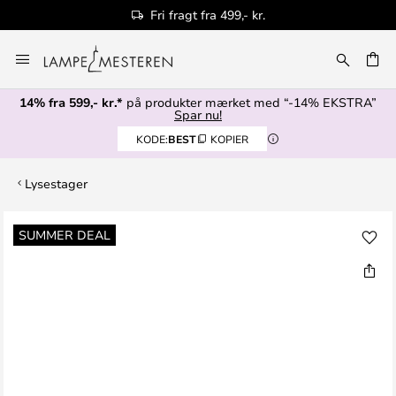
Fri fragt fra 499,- kr.
Skip
to
Content
14% fra 599,- kr.*
på produkter mærket med “-14% EKSTRA”
Spar nu!
KODE:
BEST
KOPIER
Lysestager
Gå
SUMMER DEAL
til
slutningen
af
billedgalleriet