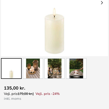
Gå
135,00 kr.
til
Vejl. pris -24%
Vejl. pris
179,00 kr.
starten
inkl. moms
af
billedgalleriet