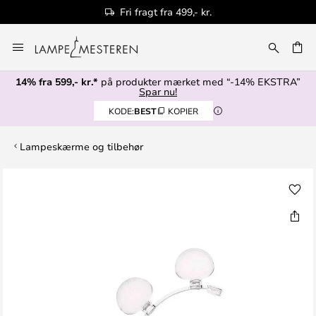
Fri fragt fra 499,- kr.
Skip
to
Content
14% fra 599,- kr.*
på produkter mærket med “-14% EKSTRA”
Spar nu!
KODE:
BEST
KOPIER
Lampeskærme og tilbehør
Gå
til
slutningen
af
billedgalleriet