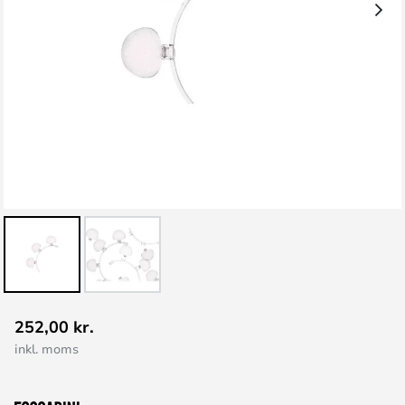
Gå
252,00 kr.
til
inkl. moms
starten
af
billedgalleriet