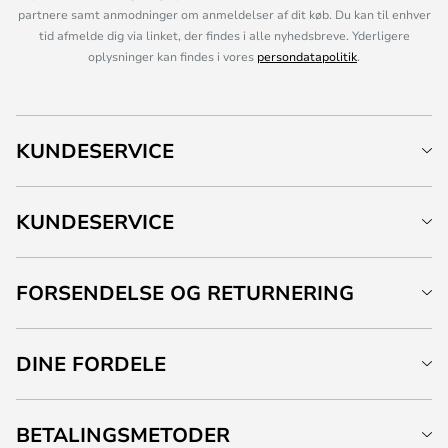
partnere samt anmodninger om anmeldelser af dit køb. Du kan til enhver
tid afmelde dig via linket, der findes i alle nyhedsbreve. Yderligere
oplysninger kan findes i vores
persondatapolitik
.
KUNDESERVICE
KUNDESERVICE
FORSENDELSE OG RETURNERING
DINE FORDELE
BETALINGSMETODER