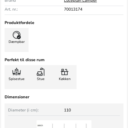
Brand
Luceplan Lamper
Art. nr.:
70013174
Produktfordele
Dæmpbar
Perfekt til disse rum
Spisestue
Stue
Køkken
Dimensioner
Diameter (i cm):
110