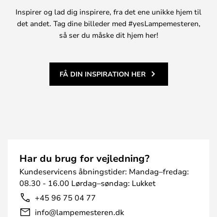
Inspirer og lad dig inspirere, fra det ene unikke hjem til
det andet. Tag dine billeder med #yesLampemesteren,
så ser du måske dit hjem her!
FÅ DIN INSPIRATION HER
Har du brug for vejledning?
Kundeservicens åbningstider: Mandag–fredag:
08.30 - 16.00 Lørdag–søndag: Lukket
+45 96 75 04 77
info@lampemesteren.dk