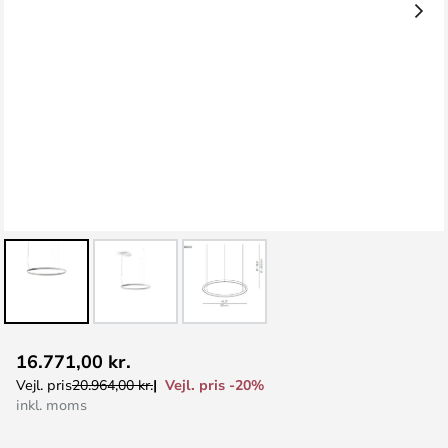
Gå
16.771,00 kr.
til
Vejl. pris -20%
Vejl. pris
20.964,00 kr.
starten
inkl. moms
af
billedgalleriet