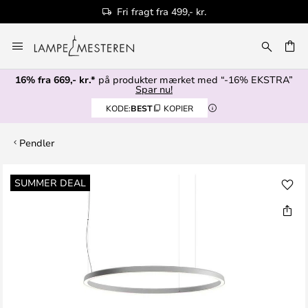
Fri fragt fra 499,- kr.
Skip
to
Content
16% fra 669,- kr.*
på produkter mærket med “-16% EKSTRA”
Spar nu!
KODE:
BEST
KOPIER
Pendler
Gå
SUMMER DEAL
til
slutningen
af
billedgalleriet