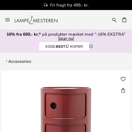
Fri fragt fra 499,- kr.
Skip
to
Content
16% fra 669,- kr.*
på produkter mærket med “-16% EKSTRA”
Spar nu!
KODE:
BEST
KOPIER
Accessories
Gå
til
slutningen
af
billedgalleriet