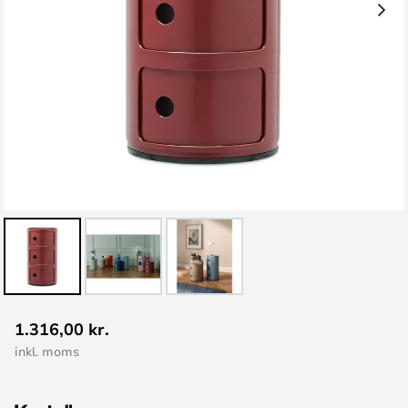
Gå
1.316,00 kr.
til
inkl. moms
starten
af
billedgalleriet