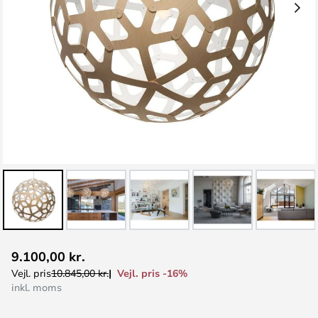
Gå
9.100,00 kr.
til
Vejl. pris -16%
Vejl. pris
10.845,00 kr.
starten
inkl. moms
af
billedgalleriet