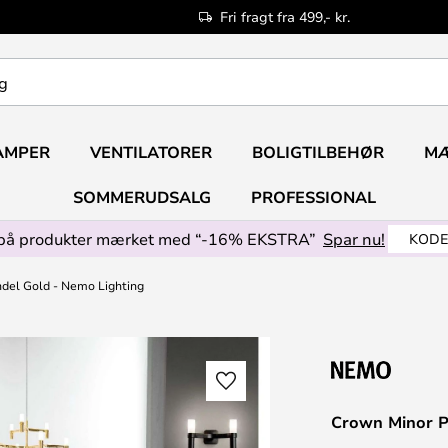
Fri fragt fra 499,- kr.
AMPER
VENTILATORER
BOLIGTILBEHØR
M
SOMMERUDSALG
PROFESSIONAL
på produkter mærket med “-16% EKSTRA”
Spar nu!
KODE
del Gold - Nemo Lighting
Crown Minor P