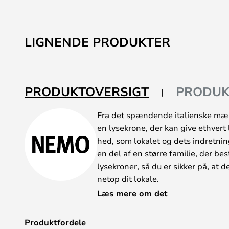
LIGNENDE PRODUKTER
PRODUKTOVERSIGT
PRODUK
Fra det spændende italienske mæ
en lysekrone, der kan give ethvert
hed, som lokalet og dets indretni
en del af en større familie, der be
lysekroner, så du er sikker på, at de
netop dit lokale.
Foruden forskellige størrelser find
Læs mere om det
farver – både poleret aluminium, g
for dem alle er deres aluminiumss
Produktfordele