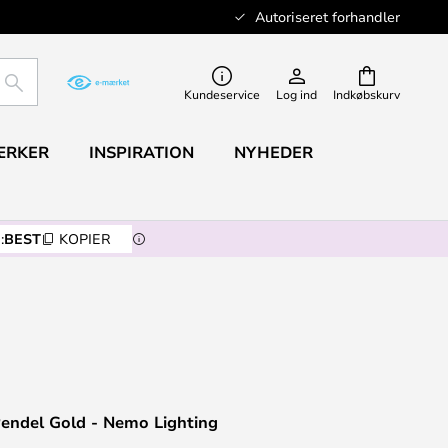
Autoriseret forhandler
SØG
Kundeservice
Log ind
Indkøbskurv
ÆRKER
INSPIRATION
NYHEDER
:
BEST
KOPIER
endel Gold - Nemo Lighting