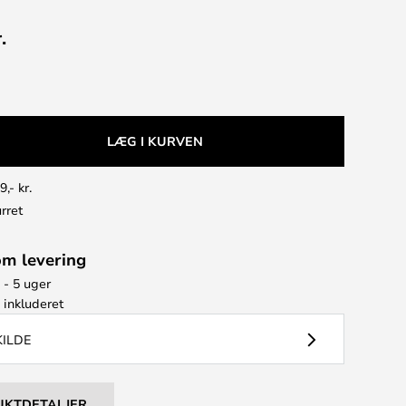
.
LÆG I KURVEN
9,- kr.
rret
om levering
 - 5 uger
e
inkluderet
KILDE
UKTDETALJER