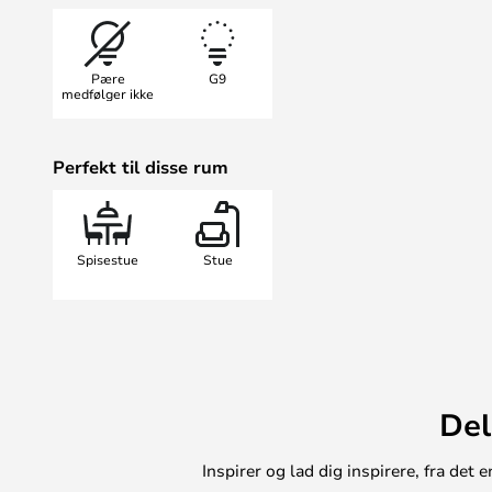
og gennemsigtige kabler.
Pære
G9
medfølger ikke
Perfekt til disse rum
Spisestue
Stue
Del
Inspirer og lad dig inspirere, fra de