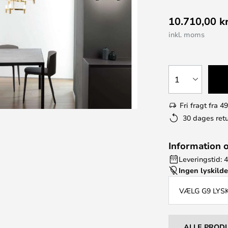
10.710,00 kr
inkl. moms
1
Fri fragt fra 49
30 dages retu
Information 
Leveringstid: 4
Ingen lyskild
VÆLG G9 LYS
ALLE PROD