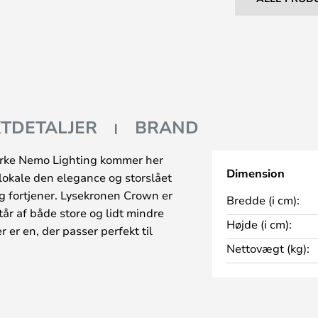
TDETALJER
BRAND
rke Nemo Lighting kommer her
Dimension
 lokale den elegance og storslået
ng fortjener. Lysekronen Crown er
Bredde (i cm):
står af både store og lidt mindre
Højde (i cm):
r er en, der passer perfekt til
Nettovægt (kg):
es lamperne også i forskellige
uldbelagt, sort og hvid. Fælles
truktur, sandblæste glasdiffusere