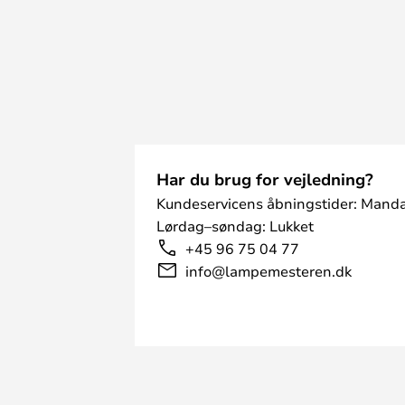
Har du brug for vejledning?
Kundeservicens åbningstider: Manda
Lørdag–søndag: Lukket
+45 96 75 04 77
info@lampemesteren.dk