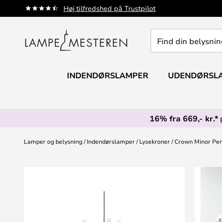
Skip
Høj tilfredshed på Trustpilot
to
Content
Find
din
belysning
INDENDØRSLAMPER
UDENDØRSL
16% fra 669,- kr.*
Lamper og belysning
Indendørslamper
Lysekroner
Crown Minor Pen
Gå
til
slutningen
af