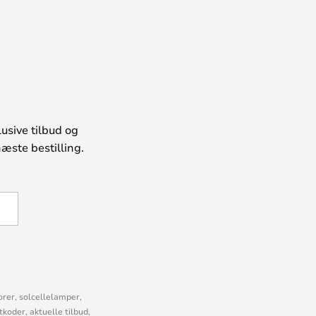
usive tilbud og
æste bestilling.
U
orer, solcellelamper,
oder, aktuelle tilbud,