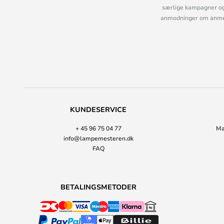
særlige kampagner og
anmodninger om anmelde
KUNDESERVICE
+ 45 96 75 04 77
Ma
info@lampemesteren.dk
FAQ
BETALINGSMETODER