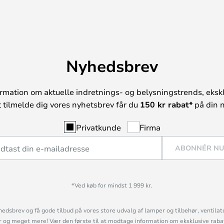
Nyhedsbrev
rmation om aktuelle indretnings- og belysningstrends, ekskl
t tilmelde dig vores nyhetsbrev får du
150 kr rabat*
på din n
Privatkunde
Firma
ABONNÉR N
*Ved køb for mindst 1 999 kr.
hedsbrev og få gode tilbud på vores store udvalg af lamper og tilbehør, ventilat
og meget mere! Vær den første til at modtage information om eksklusive rabatk