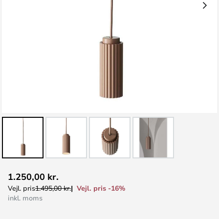
Gå
1.250,00 kr.
til
Vejl. pris -16%
Vejl. pris
1.495,00 kr.
starten
inkl. moms
af
billedgalleriet