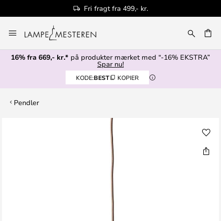
Fri fragt fra 499,- kr.
Skip
to
Content
16% fra 669,- kr.*
på produkter mærket med “-16% EKSTRA”
Spar nu!
KODE:
BEST
KOPIER
Pendler
Gå
til
slutningen
af
billedgalleriet