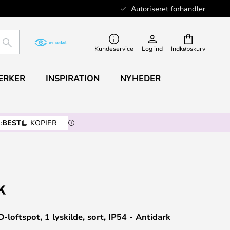
Autoriseret forhandler
SØG
Kundeservice
Log ind
Indkøbskurv
ÆRKER
INSPIRATION
NYHEDER
:
BEST
KOPIER
loftspot, 1 lyskilde, sort, IP54 - Antidark