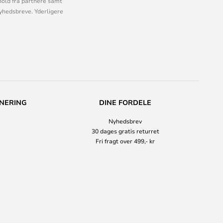
old fra partnere samt
nyhedsbreve. Yderligere
NERING
DINE FORDELE
Nyhedsbrev
30 dages gratis returret
Fri fragt over 499,- kr