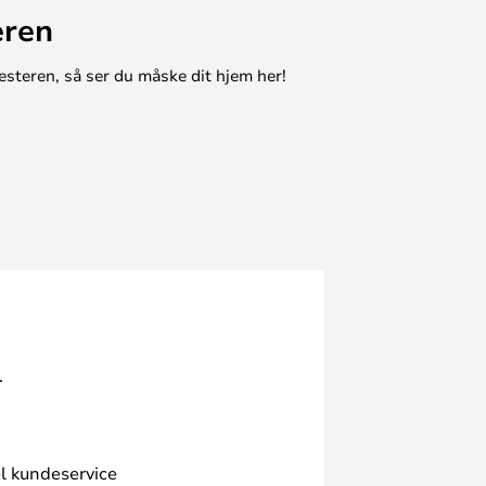
eren
esteren, så ser du måske dit hjem her!
.
l kundeservice