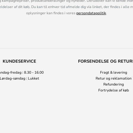
 kampagnepriser, produktanbefalinger og nyheder. Derudover kan vi sende indh
lser af dit køb. Du kan til enhver tid afmelde dig via linket, der findes i alle 
oplysninger kan findes i vores
persondatapolitik
.
KUNDESERVICE
FORSENDELSE OG RETUR
ndag-fredag : 8.30 - 16.00
Fragt & levering
Lørdag-søndag : Lukket
Retur og reklamation
Refundering
Fortrydelse af køb