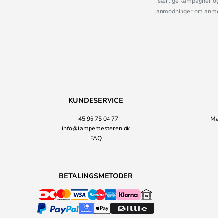
særlige kampagner og
anmodninger om anmelde
KUNDESERVICE
+ 45 96 75 04 77
Ma
info@lampemesteren.dk
FAQ
BETALINGSMETODER