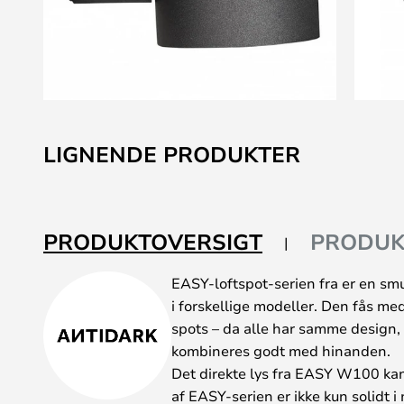
Gå
til
LIGNENDE PRODUKTER
starten
af
billedgalleriet
PRODUKTOVERSIGT
PRODUK
EASY-loftspot-serien fra er en smu
i forskellige modeller. Den fås med
spots – da alle har samme design,
kombineres godt med hinanden.
Det direkte lys fra EASY W100 kan 
af EASY-serien er ikke kun solidt 