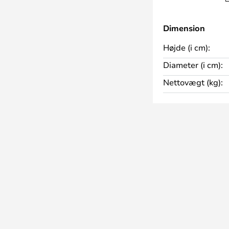
 der bringer lys i mørket, og
Dimension
år.
Højde (i cm):
Diameter (i cm):
Nettovægt (kg):