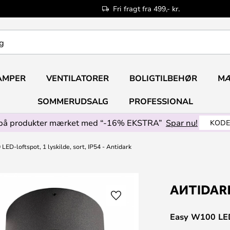
Fri fragt fra 499,- kr.
AMPER
VENTILATORER
BOLIGTILBEHØR
M
SOMMERUDSALG
PROFESSIONAL
på produkter mærket med “-16% EKSTRA”
Spar nu!
KODE
ED-loftspot, 1 lyskilde, sort, IP54 - Antidark
Easy W100 LED-