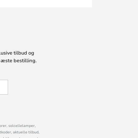
usive tilbud og
æste bestilling.
U
orer, solcellelamper,
oder, aktuelle tilbud,