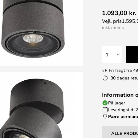
1.093,00 kr.
Vejl. pris
1.595,0
inkl. moms
1
Fri fragt fra 49
30 dages retu
Information 
På lager
Leveringstid: 
Pære perman
ALLE PROD