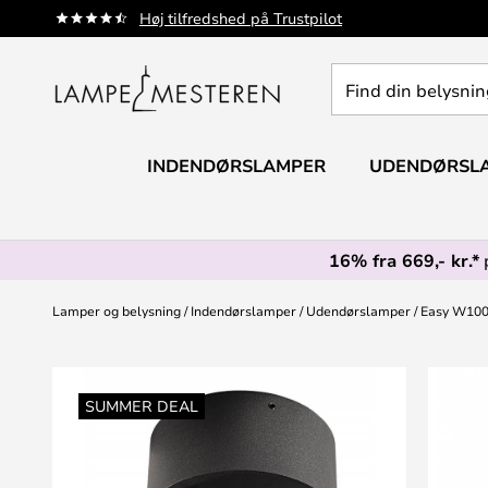
Skip
Høj tilfredshed på Trustpilot
to
Content
Find
din
belysning
INDENDØRSLAMPER
UDENDØRSL
16% fra 669,- kr.*
Lamper og belysning
Indendørslamper
Udendørslamper
Easy W100 L
Gå
til
SUMMER DEAL
slutningen
af