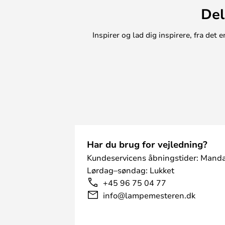
Del
Inspirer og lad dig inspirere, fra de
Har du brug for vejledning?
Kundeservicens åbningstider: Manda
Lørdag–søndag: Lukket
+45 96 75 04 77
info@lampemesteren.dk