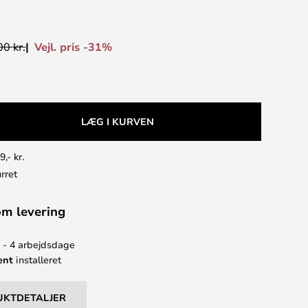
Vejl. pris -31%
0 kr.
LÆG I KURVEN
9,- kr.
rret
om levering
2 - 4 arbejdsdage
ent
installeret
UKTDETALJER