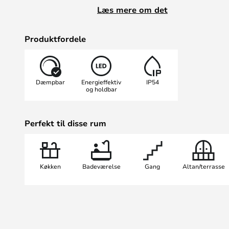
men også i konstruktionen.
Læs mere om det
Med EASY W100 får du en loftspot,
som du vil have glæde af i mange 
Produktfordele
Dæmpbar
Energieffektiv
IP54
og holdbar
Perfekt til disse rum
Køkken
Badeværelse
Gang
Altan/terrasse