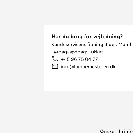
Har du brug for vejledning?
Kundeservicens åbningstider: Manda
Lørdag–søndag: Lukket
+45 96 75 04 77
info@lampemesteren.dk
Ønsker du info