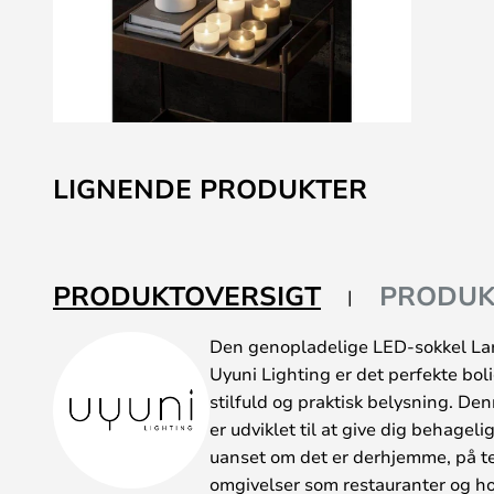
Gå
til
LIGNENDE PRODUKTER
starten
af
billedgalleriet
PRODUKTOVERSIGT
PRODUK
Den genopladelige LED-sokkel La
Uyuni Lighting er det perfekte boli
stilfuld og praktisk belysning. De
er udviklet til at give dig behagel
uanset om det er derhjemme, på ter
omgivelser som restauranter og hot