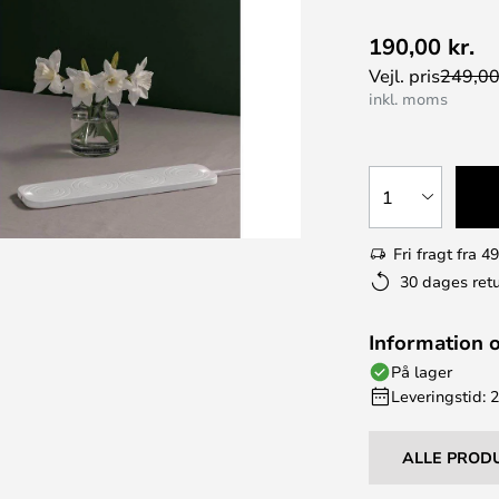
190,00 kr.
Vejl. pris
249,00
inkl. moms
1
Fri fragt fra 49
30 dages retu
Information 
På lager
Leveringstid: 
ALLE PROD