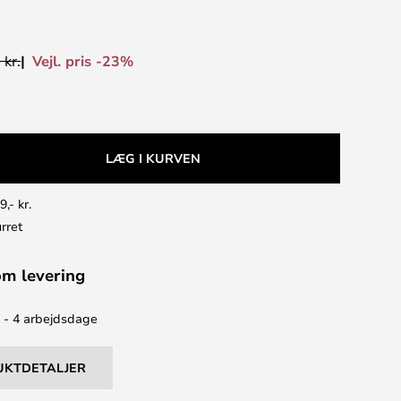
Vejl. pris -23%
 kr.
LÆG I KURVEN
9,- kr.
rret
om levering
2 - 4 arbejdsdage
UKTDETALJER