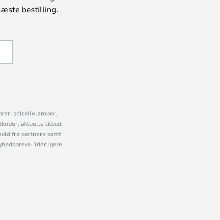
æste bestilling.
U
orer, solcellelamper,
oder, aktuelle tilbud,
old fra partnere samt
nyhedsbreve. Yderligere