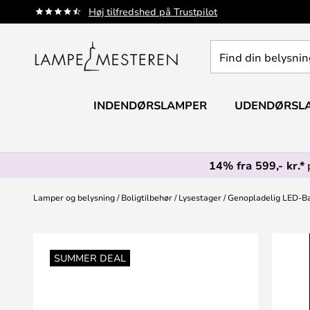
Skip
Høj tilfredshed på Trustpilot
to
Content
Find
din
belysning
INDENDØRSLAMPER
UDENDØRSL
14% fra 599,- kr.*
Lamper og belysning
Boligtilbehør
Lysestager
Genopladelig LED-Bas
Gå
til
SUMMER DEAL
slutningen
af