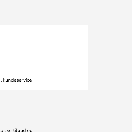
.
l kundeservice
usive tilbud og