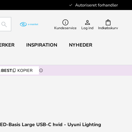
Autoriseret forhandler
SØG
Kundeservice
Log ind
Indkøbskurv
ÆRKER
INSPIRATION
NYHEDER
:
BEST
KOPIER
ED-Basis Large USB-C hvid - Uyuni Lighting