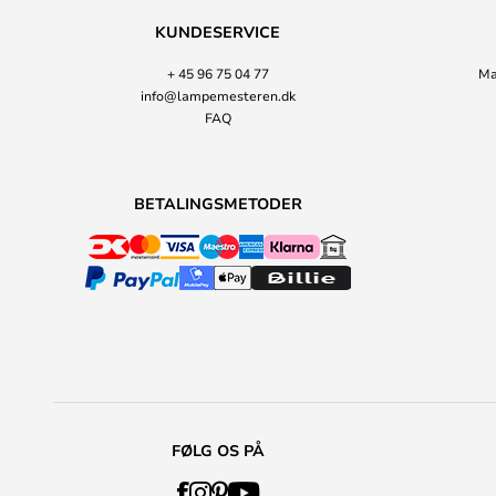
KUNDESERVICE
+ 45 96 75 04 77
Ma
info@lampemesteren.dk
FAQ
BETALINGSMETODER
FØLG OS PÅ