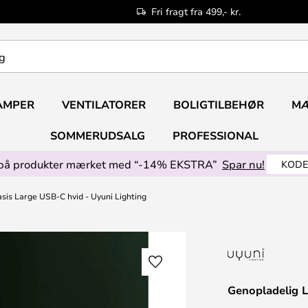
Fri fragt fra 499,- kr.
AMPER
VENTILATORER
BOLIGTILBEHØR
M
SOMMERUDSALG
PROFESSIONAL
på produkter mærket med “-14% EKSTRA”
Spar nu!
KODE
is Large USB-C hvid - Uyuni Lighting
Genopladelig L