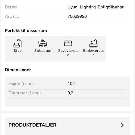
Brand
Uyuni Lighting Boligtilbehør
Art. nr.:
70039990
Perfekt til disse rum
Stue
Spisestue
Soveværels
Badeværels
e
e
Dimensioner
Højde (i cm):
10,2
Diameter (i cm):
9,2
PRODUKTDETALJER