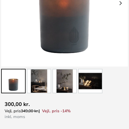
Gå
300,00 kr.
til
Vejl. pris -14%
Vejl. pris
349,00 kr.
starten
inkl. moms
af
billedgalleriet