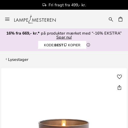
Fri fragt fra 499,- kr.
Skip
to
Content
16% fra 669,- kr.*
på produkter mærket med “-16% EKSTRA”
Spar nu!
KODE:
BEST
KOPIER
Lysestager
Gå
til
slutningen
af
billedgalleriet