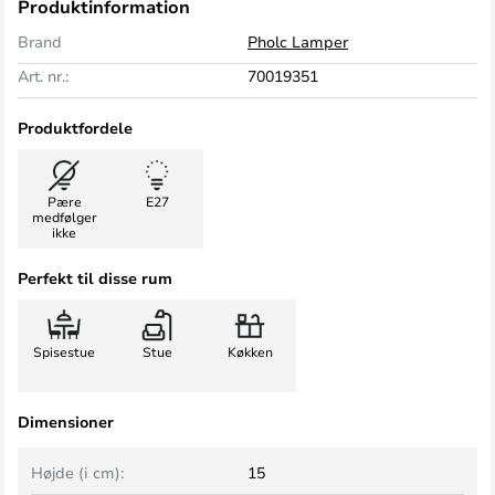
Produktinformation
Brand
Pholc Lamper
Art. nr.:
70019351
Produktfordele
Pære
E27
medfølger
ikke
Perfekt til disse rum
Spisestue
Stue
Køkken
Dimensioner
Højde (i cm):
15