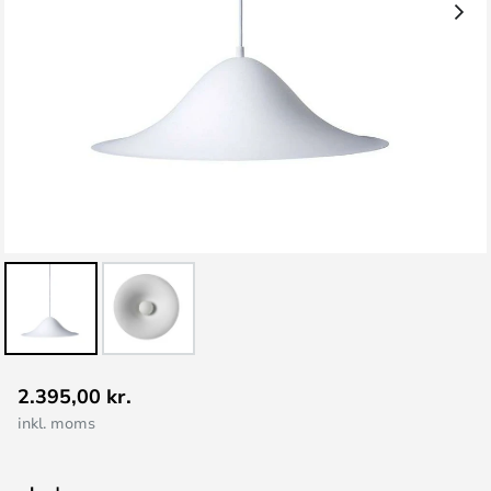
Gå
2.395,00 kr.
til
inkl. moms
starten
af
billedgalleriet