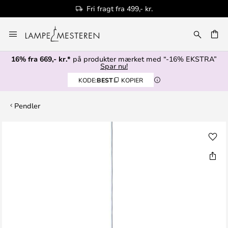
Fri fragt fra 499,- kr.
Skip
to
Content
16% fra 669,- kr.*
på produkter mærket med “-16% EKSTRA”
Spar nu!
KODE:
BEST
KOPIER
Pendler
Gå
til
slutningen
af
billedgalleriet