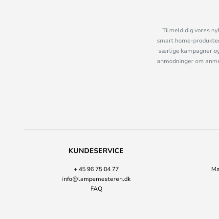
Tilmeld dig vores ny
smart home-produkter 
særlige kampagner og
anmodninger om anmelde
KUNDESERVICE
+ 45 96 75 04 77
Ma
info@lampemesteren.dk
FAQ