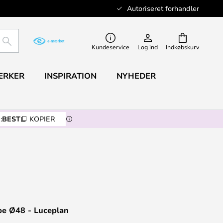
Autoriseret forhandler
SØG
Kundeservice
Log ind
Indkøbskurv
ÆRKER
INSPIRATION
NYHEDER
:
BEST
KOPIER
e Ø48 - Luceplan