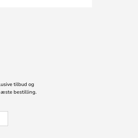
usive tilbud og
æste bestilling.
U