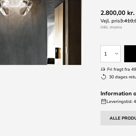
2.800,00 kr.
Vejl. pris
3.410,0
inkl. moms
1
Fri fragt fra 49
30 dages retu
Information 
Leveringstid: 4
ALLE PROD