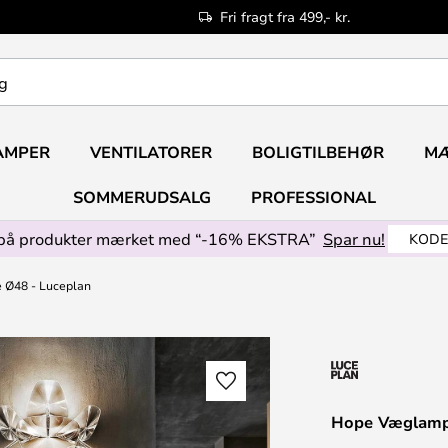
Fri fragt fra 499,- kr.
AMPER
VENTILATORER
BOLIGTILBEHØR
M
SOMMERUDSALG
PROFESSIONAL
på produkter mærket med “-16% EKSTRA”
Spar nu!
KODE
Ø48 - Luceplan
Hope Væglamp