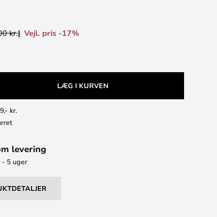
Vejl. pris -17%
0 kr.
LÆG I KURVEN
9,- kr.
rret
om levering
 - 5 uger
UKTDETALJER