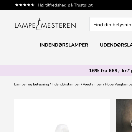
Skip
Høj tilfredshed på Trustpilot
to
Content
Find
din
belysning
INDENDØRSLAMPER
UDENDØRSL
16% fra 669,- kr.*
Lamper og belysning
Indendørslamper
Væglamper
Hope Væglampe 
Gå
til
slutningen
af