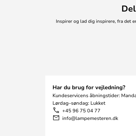
Del
en microfiber klud, så der ikke efte
sæber der anbefales, så brug af de
kan resultere i at bladene bliver m
Inspirer og lad dig inspirere, fra de
Har du brug for vejledning?
Kundeservicens åbningstider: Manda
Lørdag–søndag: Lukket
+45 96 75 04 77
info@lampemesteren.dk