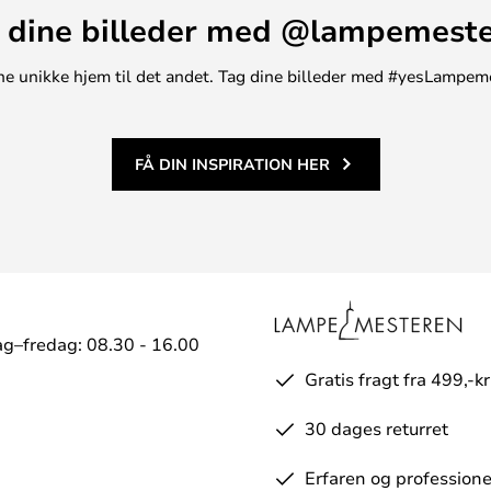
 dine billeder med @lampemest
rlades striber. Der er ingen
tte er på eget ansvar, idet det
atte!
t ene unikke hjem til det andet. Tag dine billeder med #yesLampem
FÅ DIN INSPIRATION HER
g–fredag: 08.30 - 16.00
Gratis fragt fra 499,-kr
30 dages returret
Erfaren og professione