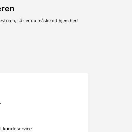
eren
esteren, så ser du måske dit hjem her!
.
l kundeservice