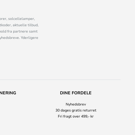
orer, solcellelamper,
oder, aktuelle tilbud,
old fra partnere samt
nyhedsbreve. Yderligere
NERING
DINE FORDELE
Nyhedsbrev
30 dages gratis returret
Fri fragt over 499,- kr