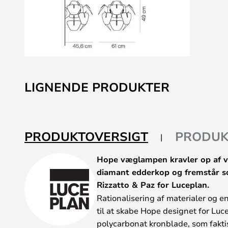
Gå
til
LIGNENDE PRODUKTER
starten
af
billedgalleriet
PRODUKTOVERSIGT
PRODUK
Hope væglampen kravler op af 
diamant edderkop og fremstår so
Rizzatto & Paz for Luceplan.
Rationalisering af materialer og en
til at skabe Hope designet for Luc
polycarbonat kronblade, som faktis