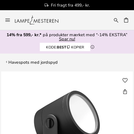
Fri fragt fra 499,- kr.
Skip
to
Content
14% fra 599,- kr.*
på produkter mærket med “-14% EKSTRA”
Spar nu!
KODE:
BEST
KOPIER
Havespots med jordspyd
Gå
til
slutningen
af
billedgalleriet