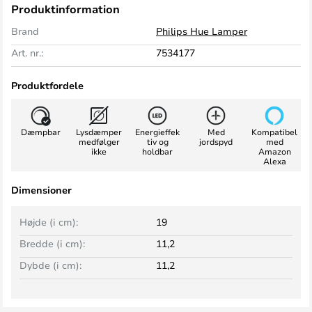
Produktinformation
Brand
Philips Hue Lamper
Art. nr.:
7534177
Produktfordele
Dæmpbar
Lysdæmper
Energieffek
Med
Kompatibel
medfølger
tiv og
jordspyd
med
ikke
holdbar
Amazon
Alexa
Dimensioner
Højde (i cm):
19
Bredde (i cm):
11,2
Dybde (i cm):
11,2