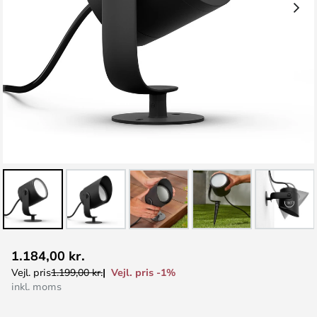
Gå
1.184,00 kr.
til
Vejl. pris -1%
Vejl. pris
1.199,00 kr.
starten
inkl. moms
af
billedgalleriet