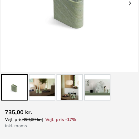
Gå
735,00 kr.
til
Vejl. pris -17%
Vejl. pris
890,00 kr.
starten
inkl. moms
af
billedgalleriet