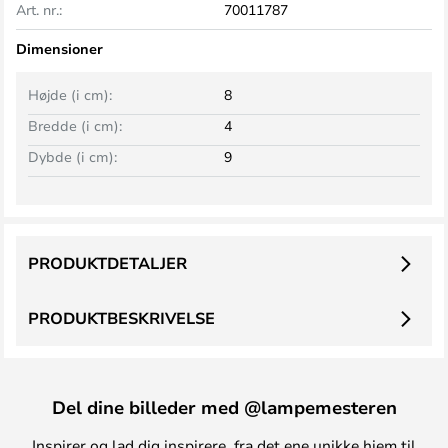
Art. nr.:
70011787
Dimensioner
Højde (i cm):
8
Bredde (i cm):
4
Dybde (i cm):
9
PRODUKTDETALJER
PRODUKTBESKRIVELSE
Del dine billeder med @lampemesteren
Inspirer og lad dig inspirere, fra det ene unikke hjem til