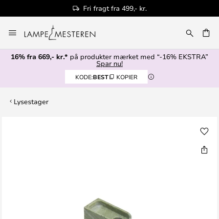
Fri fragt fra 499,- kr.
Skip
to
Content
16% fra 669,- kr.*
på produkter mærket med “-16% EKSTRA”
Spar nu!
KODE:
BEST
KOPIER
Lysestager
Gå
til
slutningen
af
billedgalleriet