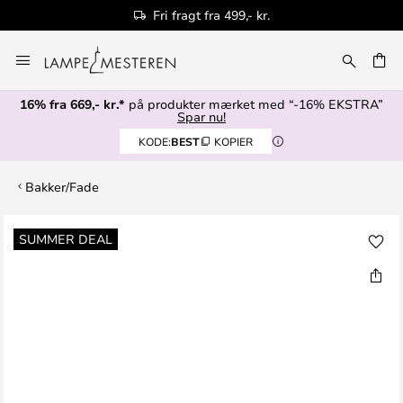
Fri fragt fra 499,- kr.
Skip
to
Content
16% fra 669,- kr.*
på produkter mærket med “-16% EKSTRA”
Spar nu!
KODE:
BEST
KOPIER
Bakker/Fade
Gå
SUMMER DEAL
til
slutningen
af
billedgalleriet