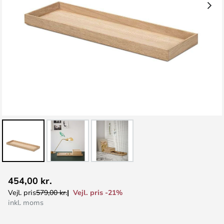
Gå
454,00 kr.
til
Vejl. pris -21%
Vejl. pris
579,00 kr.
starten
inkl. moms
af
billedgalleriet