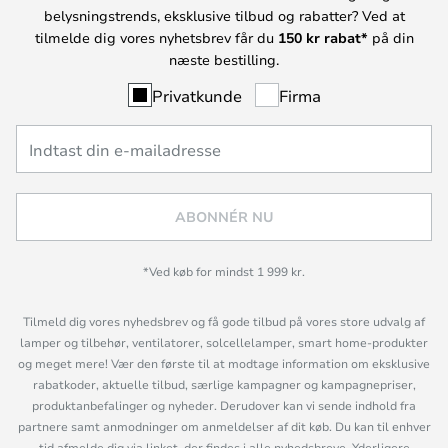
belysningstrends, eksklusive tilbud og rabatter? Ved at
tilmelde dig vores nyhetsbrev får du
150 kr rabat*
på din
næste bestilling.
Privatkunde
Firma
ABONNÉR NU
*Ved køb for mindst 1 999 kr.
Tilmeld dig vores nyhedsbrev og få gode tilbud på vores store udvalg af
lamper og tilbehør, ventilatorer, solcellelamper, smart home-produkter
og meget mere! Vær den første til at modtage information om eksklusive
rabatkoder, aktuelle tilbud, særlige kampagner og kampagnepriser,
produktanbefalinger og nyheder. Derudover kan vi sende indhold fra
partnere samt anmodninger om anmeldelser af dit køb. Du kan til enhver
tid afmelde dig via linket, der findes i alle nyhedsbreve. Yderligere