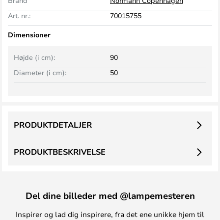
Brand
Normann Copenhagen
Art. nr.:
70015755
Dimensioner
Højde (i cm):
90
Diameter (i cm):
50
PRODUKTDETALJER
PRODUKTBESKRIVELSE
Del dine billeder med @lampemesteren
Inspirer og lad dig inspirere, fra det ene unikke hjem til