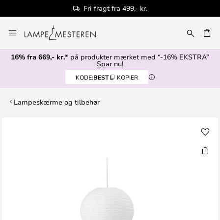
Fri fragt fra 499,- kr.
Skip
to
Content
16% fra 669,- kr.*
på produkter mærket med “-16% EKSTRA”
Spar nu!
KODE:
BEST
KOPIER
Lampeskærme og tilbehør
Gå
til
slutningen
af
billedgalleriet