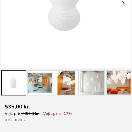
Gå
535,00 kr.
til
Vejl. pris -17%
Vejl. pris
649,00 kr.
starten
inkl. moms
af
billedgalleriet