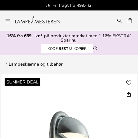
Fri fragt fra 499,- kr.
Skip
to
Content
16% fra 669,- kr.*
på produkter mærket med “-16% EKSTRA”
Spar nu!
KODE:
BEST
KOPIER
Lampeskærme og tilbehør
Gå
SUMMER DEAL
til
slutningen
af
billedgalleriet