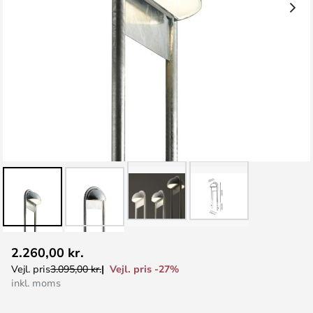
Gå
2.260,00 kr.
til
Vejl. pris -27%
Vejl. pris
3.095,00 kr.
starten
inkl. moms
af
billedgalleriet