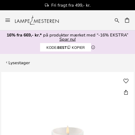
Fri fragt fra 499,- kr.
Skip
to
Content
16% fra 669,- kr.*
på produkter mærket med “-16% EKSTRA”
Spar nu!
KODE:
BEST
KOPIER
Lysestager
Gå
til
slutningen
af
billedgalleriet