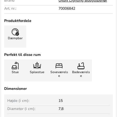
Brand
Uyuni Lighting Boligtilbehør
Art. nr.:
70006842
Produktfordele
Dæmpbar
Perfekt til disse rum
Stue
Spisestue
Soveværels
Badeværels
e
e
Dimensioner
Højde (i cm):
15
Diameter (i cm):
7,8