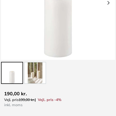
Gå
190,00 kr.
til
Vejl. pris -4%
Vejl. pris
199,00 kr.
starten
inkl. moms
af
billedgalleriet