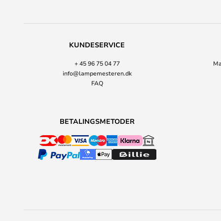
KUNDESERVICE
+ 45 96 75 04 77
Ma
info@lampemesteren.dk
FAQ
BETALINGSMETODER