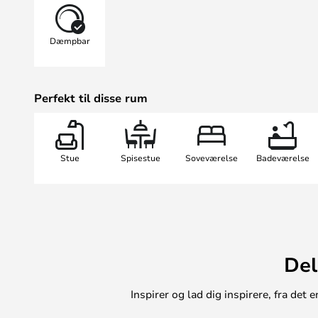
8 eller 10 timer.
LED-lyset drives af 2 x C-batterier
Dæmpbar
levetid på over 1000 timers lys.
Vælg mellem LED-fyrfadslsys, LED
fremstilles i de samme størrelser, 
Perfekt til disse rum
passer perfekt i din yndlingslante
Stue
Spisestue
Soveværelse
Badeværelse
Del
Inspirer og lad dig inspirere, fra de