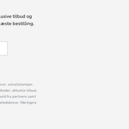
usive tilbud og
æste bestilling.
U
orer, solcellelamper,
oder, aktuelle tilbud,
old fra partnere samt
nyhedsbreve. Yderligere