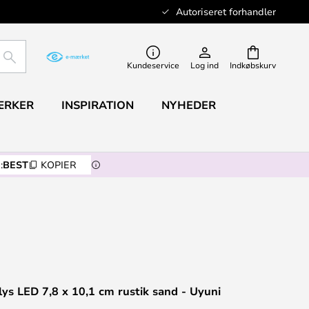
Autoriseret forhandler
SØG
Kundeservice
Log ind
Indkøbskurv
ÆRKER
INSPIRATION
NYHEDER
:
BEST
KOPIER
ys LED 7,8 x 10,1 cm rustik sand - Uyuni