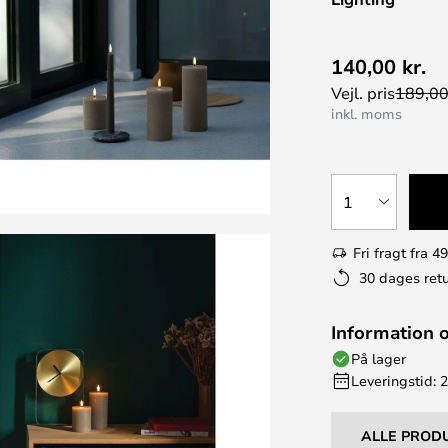
140,00 kr.
Vejl. pris
189,00
inkl. moms
1
Fri fragt fra 49
30 dages retu
Information 
På lager
Leveringstid: 
ALLE PROD