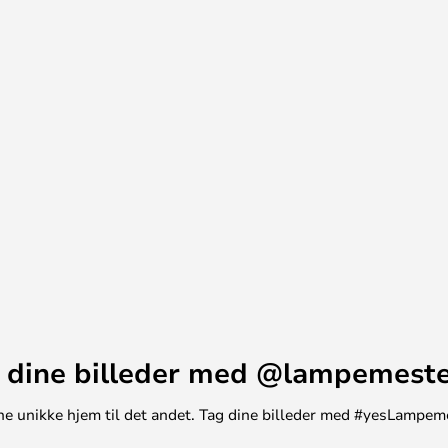
 (medfølger ikke) og har en
-lysekrone eller stumpelys, der
som vi kender fra stearinlys. De
rne, lysestage eller adventskrans.
 dine billeder med @lampemest
t ene unikke hjem til det andet. Tag dine billeder med #yesLampem