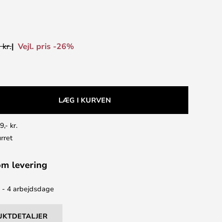
Vejl. pris -26%
 kr.
LÆG I KURVEN
9,- kr.
rret
om levering
2 - 4 arbejdsdage
UKTDETALJER