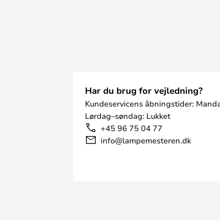
Har du brug for vejledning?
Kundeservicens åbningstider: Manda
Lørdag–søndag: Lukket
+45 96 75 04 77
info@lampemesteren.dk