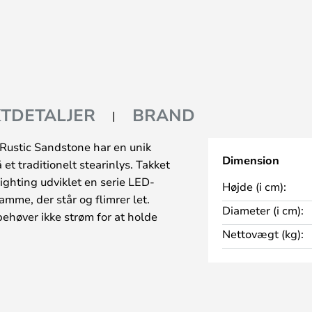
TDETALJER
BRAND
Rustic Sandstone har en unik
Dimension
t traditionelt stearinlys. Takket
ghting udviklet en serie LED-
Højde (i cm):
amme, der står og flimrer let.
Diameter (i cm):
ehøver ikke strøm for at holde
Nettovægt (kg):
 du mulighed for at købe en. Den
sene, men gør det muligt at tænde
 flammens lys dæmpbar i tre
imer, så lysene slukkes efter 4, 6,