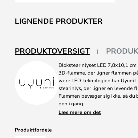
Gå
til
LIGNENDE PRODUKTER
starten
af
billedgalleriet
PRODUKTOVERSIGT
PRODUK
Blokstearinlyset LED 7,8x10,1 cm 
3D-flamme, der ligner flammen på e
være LED-teknologien har Uyuni Li
stearinlys, der ligner en levende fl
Flammen bevæger sig ikke, så du b
den i gang.
Med lysene fra Uyuni Lighting har
Læs mere om det
er ikke nødvendig for at bruge ly
og slukke lysene på afstand, gøre
Produktfordele
forskellige styrker og indstille en t