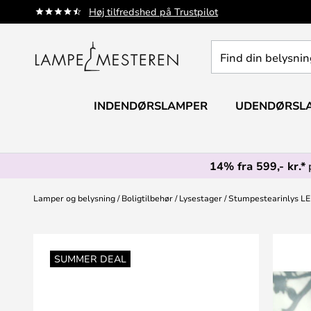
Skip
Høj tilfredshed på Trustpilot
to
Content
Find
din
belysning
INDENDØRSLAMPER
UDENDØRSL
14% fra 599,- kr.*
Lamper og belysning
Boligtilbehør
Lysestager
Stumpestearinlys LED
Gå
til
SUMMER DEAL
slutningen
af