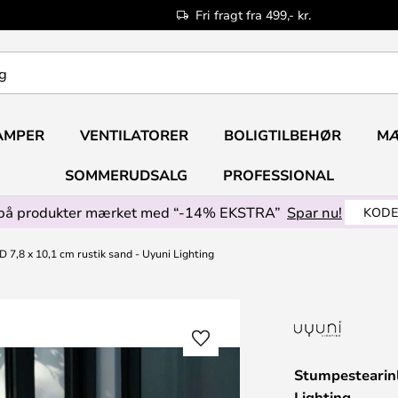
Fri fragt fra 499,- kr.
AMPER
VENTILATORER
BOLIGTILBEHØR
M
SOMMERUDSALG
PROFESSIONAL
på produkter mærket med “-14% EKSTRA”
Spar nu!
KODE
 7,8 x 10,1 cm rustik sand - Uyuni Lighting
Stumpestearinl
Lighting