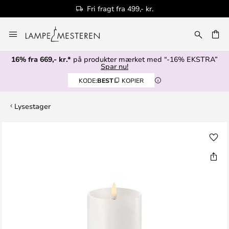
Fri fragt fra 499,- kr.
Skip
to
Content
16% fra 669,- kr.*
på produkter mærket med “-16% EKSTRA”
Spar nu!
KODE:
BEST
KOPIER
Lysestager
Gå
til
slutningen
af
billedgalleriet