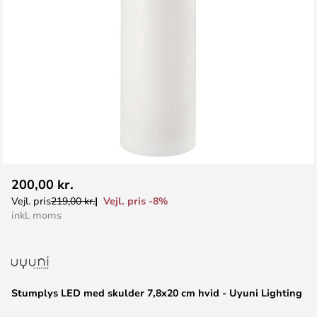
Gå
200,00 kr.
til
Vejl. pris -8%
Vejl. pris
219,00 kr.
starten
inkl. moms
af
billedgalleriet
Stumplys LED med skulder 7,8x20 cm hvid - Uyuni Lighting