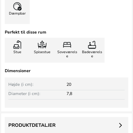
Dæmpbar
Perfekt til disse rum
Stue
Spisestue
Soveværels
Badeværels
e
e
Dimensioner
Højde (i cm):
20
Diameter (i cm):
7,8
PRODUKTDETALJER