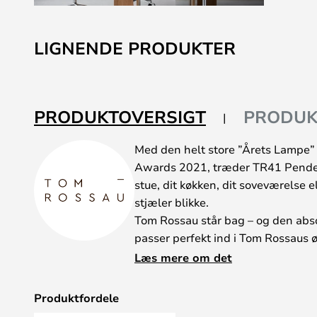
Gå
til
LIGNENDE PRODUKTER
starten
af
billedgalleriet
PRODUKTOVERSIGT
PRODUK
Med den helt store ”Årets Lampe” 
Awards 2021, træder TR41 Pende
stue, dit køkken, dit soveværelse el
stjæler blikke.
Tom Rossau står bag – og den abso
passer perfekt ind i Tom Rossaus ø
Elegance for alle pengene, og med
Læs mere om det
Produktfordele