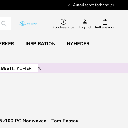
Autoriseret forhandler
SØG
Kundeservice
Log ind
Indkøbskurv
ÆRKER
INSPIRATION
NYHEDER
:
BEST
KOPIER
25x100 PC Nonwoven - Tom Rossau