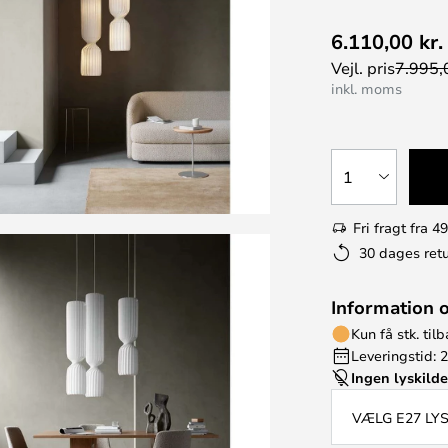
6.110,00 kr.
Vejl. pris
7.995,0
inkl. moms
1
Fri fragt fra 49
30 dages retu
Information 
Kun få stk. til
Leveringstid: 
Ingen lyskild
VÆLG E27 LY