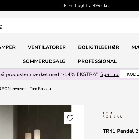
Fri fragt fra 499,- kr.
AMPER
VENTILATORER
BOLIGTILBEHØR
M
SOMMERUDSALG
PROFESSIONAL
på produkter mærket med “-14% EKSTRA”
Spar nu!
KODE
0 PC Nonwoven - Tom Rossau
TR41 Pendel 