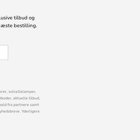
usive tilbud og
æste bestilling.
U
orer, solcellelamper,
oder, aktuelle tilbud,
old fra partnere samt
nyhedsbreve. Yderligere