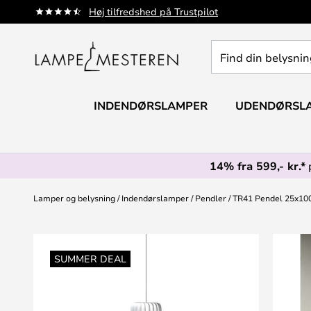
Skip
Høj tilfredshed på Trustpilot
to
Content
Find
din
belysning
INDENDØRSLAMPER
UDENDØRSL
14% fra 599,- kr.*
Lamper og belysning
Indendørslamper
Pendler
TR41 Pendel 25x10
Gå
til
SUMMER DEAL
slutningen
af