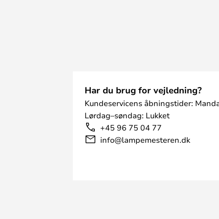
Har du brug for vejledning?
Kundeservicens åbningstider: Manda
Lørdag–søndag: Lukket
+45 96 75 04 77
info@lampemesteren.dk