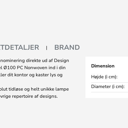
TDETALJER
BRAND
nominering direkte ud af Design
Dimension
l Ø100 PC Nonwoven ind i din
ler dit kontor og kaster lys og
Højde (i cm):
Diameter (i cm):
lut tidløse og helt unikke lampe
vrige repertoire af designs.
 et godt og behageligt lys.