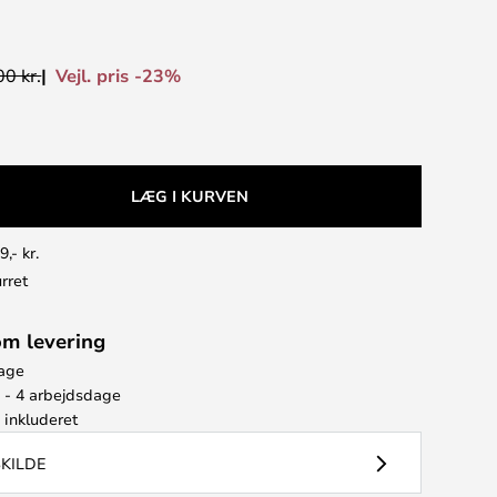
Vejl. pris -23%
0 kr.
LÆG I KURVEN
9,- kr.
rret
om levering
bage
2 - 4 arbejdsdage
e
inkluderet
SKILDE