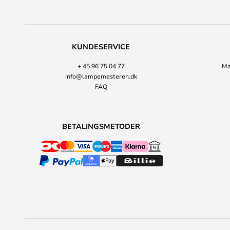
KUNDESERVICE
+ 45 96 75 04 77
Ma
info@lampemesteren.dk
FAQ
BETALINGSMETODER