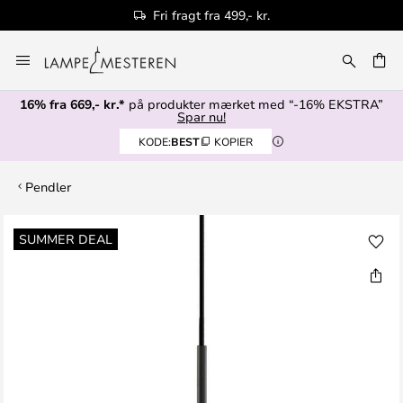
Fri fragt fra 499,- kr.
Skip
to
Content
16% fra 669,- kr.*
på produkter mærket med “-16% EKSTRA”
Spar nu!
KODE:
BEST
KOPIER
Pendler
Gå
SUMMER DEAL
til
slutningen
af
billedgalleriet