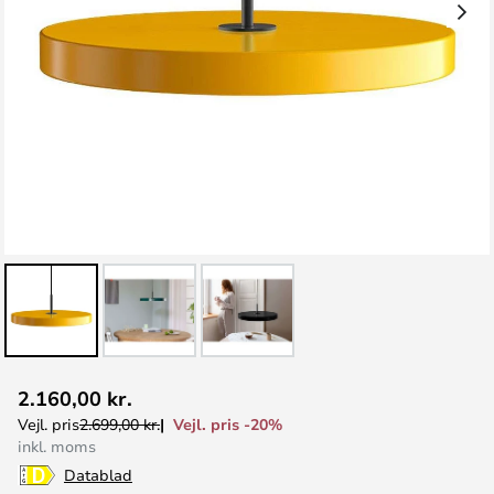
Gå
2.160,00 kr.
til
Vejl. pris -20%
Vejl. pris
2.699,00 kr.
starten
inkl. moms
af
Datablad
billedgalleriet