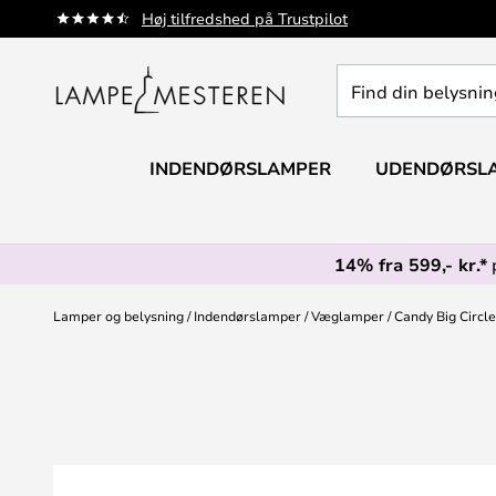
Skip
Høj tilfredshed på Trustpilot
to
Content
Find
din
belysning
INDENDØRSLAMPER
UDENDØRSL
14% fra 599,- kr.*
Lamper og belysning
Indendørslamper
Væglamper
Candy Big Circl
Gå
til
slutningen
af