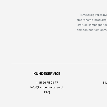
Tilmeld dig vores ny
smart home-produkter 
særlige kampagner og
anmodninger om anmelde
KUNDESERVICE
+ 45 96 75 04 77
Ma
info@lampemesteren.dk
FAQ