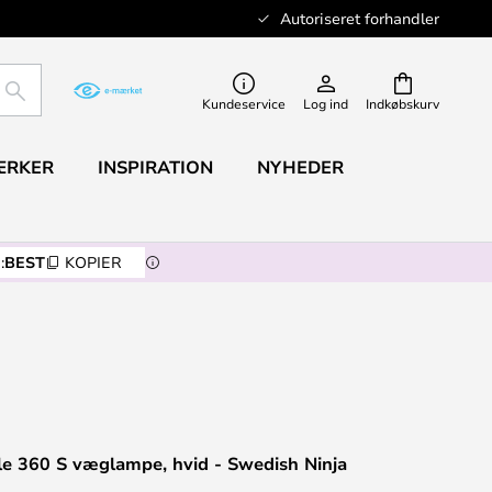
Autoriseret forhandler
SØG
Kundeservice
Log ind
Indkøbskurv
ÆRKER
INSPIRATION
NYHEDER
:
BEST
KOPIER
le 360 S væglampe, hvid - Swedish Ninja