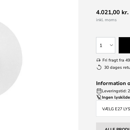
4.021,00 kr.
inkl. moms
1
Fri fragt fra 49
30 dages retu
Information 
Leveringstid: 2
Ingen lyskild
VÆLG E27 LY
ALLE PROD