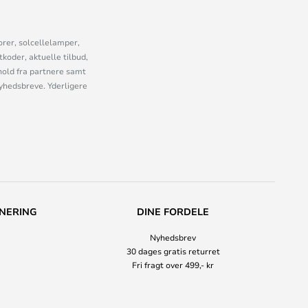
orer, solcellelamper,
oder, aktuelle tilbud,
old fra partnere samt
nyhedsbreve. Yderligere
NERING
DINE FORDELE
Nyhedsbrev
30 dages gratis returret
Fri fragt over 499,- kr