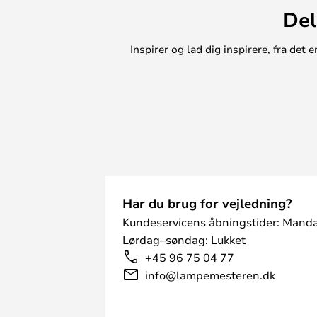
Del
Inspirer og lad dig inspirere, fra de
Har du brug for vejledning?
Kundeservicens åbningstider: Manda
Lørdag–søndag: Lukket
+45 96 75 04 77
info@lampemesteren.dk