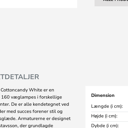
TDETALJER
 Cottoncandy White er en
Dimension
alt 160 væglampes i forskellige
anter. De er alle kendetegnet ved
Længde (i cm):
der med succes forener stil og
Højde (i cm):
sglæde. Armaturerne er designet
stavsson, der grundlagde
Dybde (i cm):