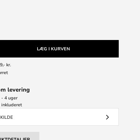
LÆG I KURVEN
9,- kr.
rret
om levering
 - 4 uger
e
inkluderet
SKILDE
UKTDETALJER