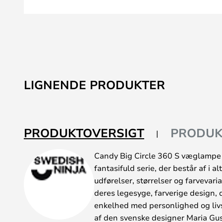
Gå
til
LIGNENDE PRODUKTER
starten
af
billedgalleriet
PRODUKTOVERSIGT
PRODUK
Candy Big Circle 360 S væglampe
fantasifuld serie, der består af i 
udførelser, størrelser og farvevari
deres legesyge, farverige design, 
enkelhed med personlighed og liv
af den svenske designer Maria Gu