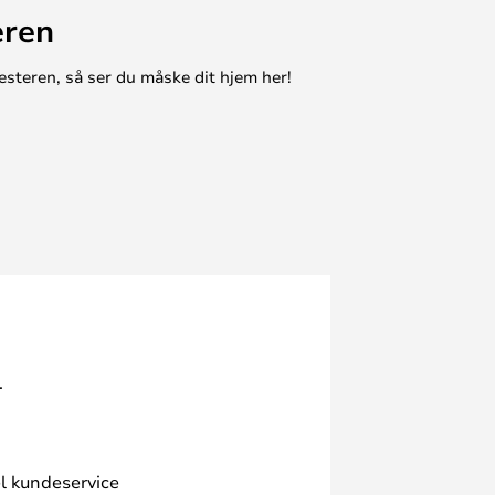
eren
esteren, så ser du måske dit hjem her!
.
l kundeservice