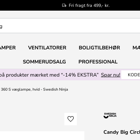
Fri fragt fra 499,- kr.
AMPER
VENTILATORER
BOLIGTILBEHØR
M
SOMMERUDSALG
PROFESSIONAL
på produkter mærket med “-14% EKSTRA”
Spar nu!
KODE
e 360 S væglampe, hvid - Swedish Ninja
Candy Big Circ