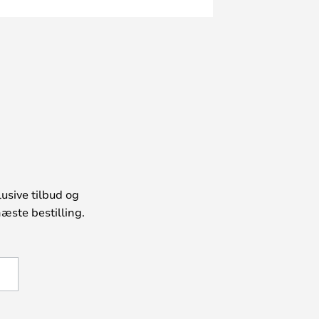
usive tilbud og
æste bestilling.
U