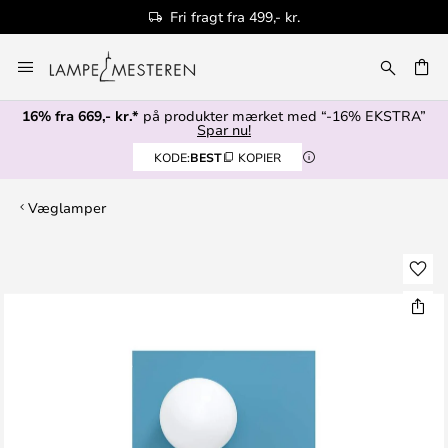
Fri fragt fra 499,- kr.
Skip
to
Content
16% fra 669,- kr.*
på produkter mærket med “-16% EKSTRA”
Spar nu!
KODE:
BEST
KOPIER
Væglamper
Gå
til
slutningen
af
billedgalleriet