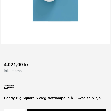
Gå
4.021,00 kr.
til
inkl. moms
starten
af
billedgalleriet
Candy Big Square S væg-/loftlampe, blå - Swedish Ninja