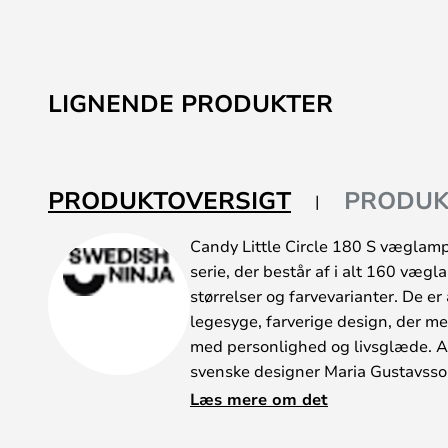
LIGNENDE PRODUKTER
PRODUKTOVERSIGT
PRODUK
Candy Little Circle 180 S væglamp
serie, der består af i alt 160 vægl
størrelser og farvevarianter. De e
legesyge, farverige design, der me
med personlighed og livsglæde. A
svenske designer Maria Gustavsso
designvirksomheden Swedish Ninja
Læs mere om det
administrerende direktør. Alle arm
geometrisk design med en kuglefo