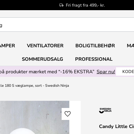
Fri fragt fra 499,- kr.
AMPER
VENTILATORER
BOLIGTILBEHØR
M
SOMMERUDSALG
PROFESSIONAL
på produkter mærket med “-16% EKSTRA”
Spar nu!
KODE
rcle 180 S væglampe, sort - Swedish Ninja
Candy Little C