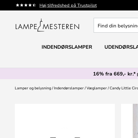
Skip
Høj tilfredshed på Trustpilot
to
Content
Find
din
belysning
INDENDØRSLAMPER
UDENDØRSL
16% fra 669,- kr.*
Lamper og belysning
Indendørslamper
Væglamper
Candy Little Ci
Gå
til
slutningen
af