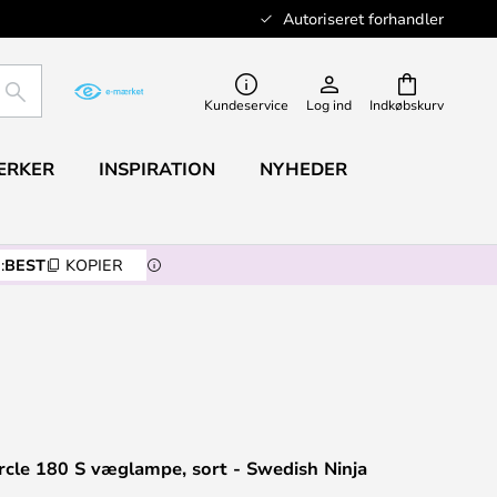
Autoriseret forhandler
SØG
Kundeservice
Log ind
Indkøbskurv
ÆRKER
INSPIRATION
NYHEDER
:
BEST
KOPIER
ircle 180 S væglampe, sort - Swedish Ninja