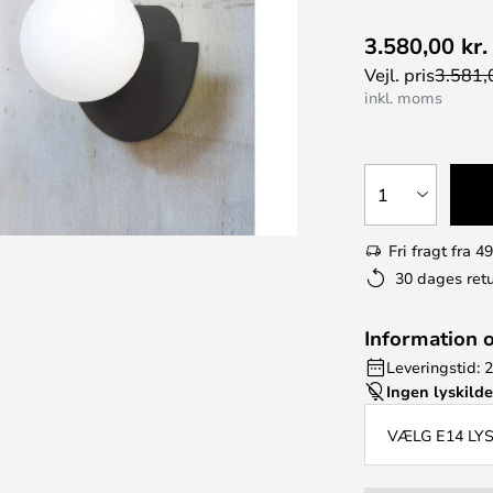
3.580,00 kr.
Vejl. pris
3.581,0
inkl. moms
1
Fri fragt fra 49
30 dages retu
Information 
Leveringstid: 2
Ingen lyskild
VÆLG E14 LY