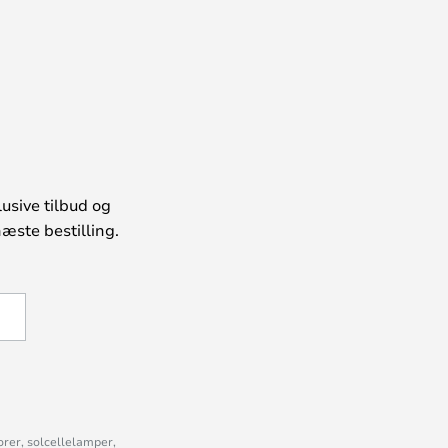
usive tilbud og
æste bestilling.
U
orer, solcellelamper,