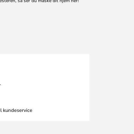
esteren, så ser du måske dit hjem her!
.
l kundeservice