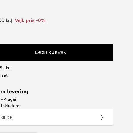
Vejl. pris -0%
0 kr.
LÆG I KURVEN
9,- kr.
rret
om levering
 - 4 uger
e
inkluderet
SKILDE