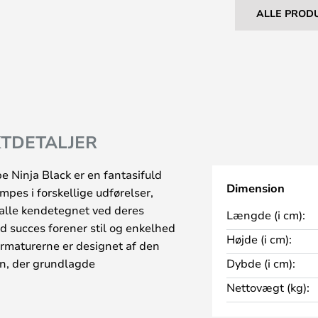
ALLE PROD
TDETALJER
e Ninja Black er en fantasifuld
Dimension
ampes i forskellige udførelser,
r alle kendetegnet ved deres
Længde (i cm):
d succes forener stil og enkelhed
Højde (i cm):
rmaturerne er designet af den
n, der grundlagde
Dybde (i cm):
, hvor hun stadig er
Nettovægt (kg):
aturer i Candy-serien har et unikt
rmet, hvid glasskærm og en