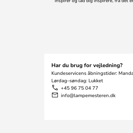
Inspirer og lad dig inspirere, fra de
Har du brug for vejledning?
Kundeservicens åbningstider: Manda
Lørdag–søndag: Lukket
+45 96 75 04 77
info@lampemesteren.dk