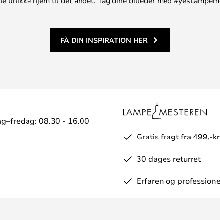
t ene unikke hjem til det andet. Tag dine billeder med #yesLampem
FÅ DIN INSPIRATION HER
g–fredag: 08.30 - 16.00
Gratis fragt fra 499,-kr
30 dages returret
Erfaren og professione