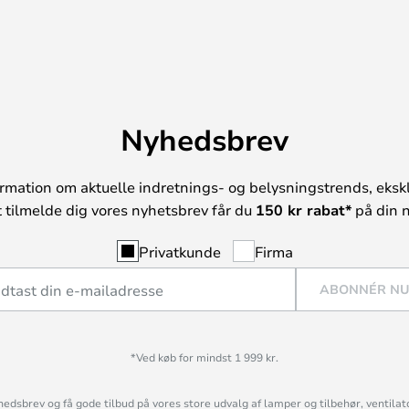
Nyhedsbrev
rmation om aktuelle indretnings- og belysningstrends, ekskl
t tilmelde dig vores nyhetsbrev får du
150 kr rabat*
på din n
Privatkunde
Firma
ABONNÉR N
*Ved køb for mindst 1 999 kr.
hedsbrev og få gode tilbud på vores store udvalg af lamper og tilbehør, ventilat