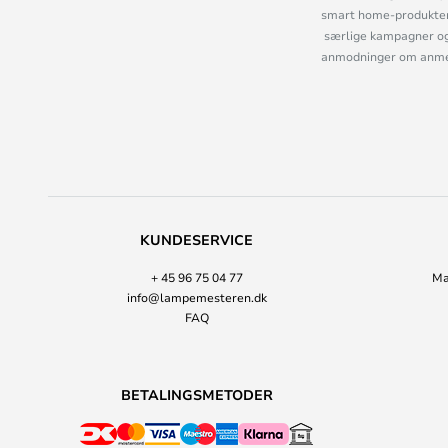
smart home-produkter 
særlige kampagner og
anmodninger om anmelde
KUNDESERVICE
+ 45 96 75 04 77
Ma
info@lampemesteren.dk
FAQ
BETALINGSMETODER