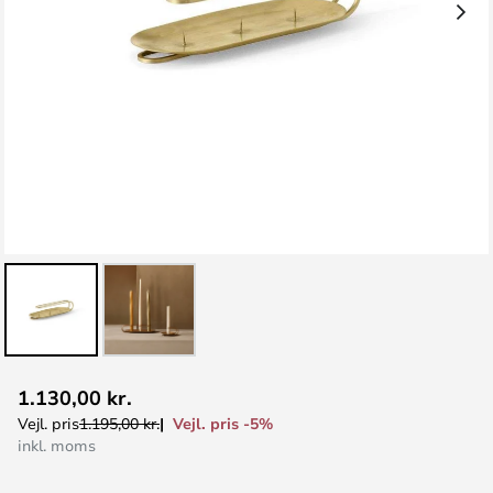
Gå
1.130,00 kr.
til
Vejl. pris -5%
Vejl. pris
1.195,00 kr.
starten
inkl. moms
af
billedgalleriet