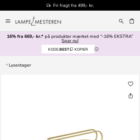
Fri fragt fra 499,- kr.
Skip
to
Content
16% fra 669,- kr.*
på produkter mærket med “-16% EKSTRA”
Spar nu!
KODE:
BEST
KOPIER
Lysestager
Gå
til
slutningen
af
billedgalleriet