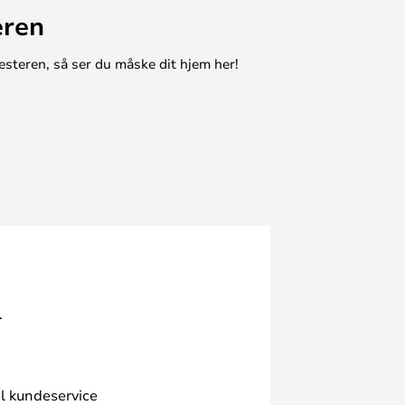
eren
esteren, så ser du måske dit hjem her!
.
l kundeservice