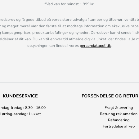
*Ved køb for mindst 1 999 kr.
hedsbrev og få gode tilbud på vores store udvalg af lamper og tilbehør, ventilat
og meget mere! Vær den første til at modtage information om eksklusive rabatk
 kampagnepriser, produktanbefalinger og nyheder. Derudover kan vi sende indh
lser af dit køb. Du kan til enhver tid afmelde dig via linket, der findes i alle 
oplysninger kan findes i vores
persondatapolitik
.
KUNDESERVICE
FORSENDELSE OG RETUR
ndag-fredag : 8.30 - 16.00
Fragt & levering
Lørdag-søndag : Lukket
Retur og reklamation
Refundering
Fortrydelse af køb