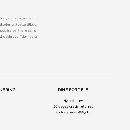
orer, solcellelamper,
oder, aktuelle tilbud,
old fra partnere samt
nyhedsbreve. Yderligere
NERING
DINE FORDELE
Nyhedsbrev
30 dages gratis returret
Fri fragt over 499,- kr