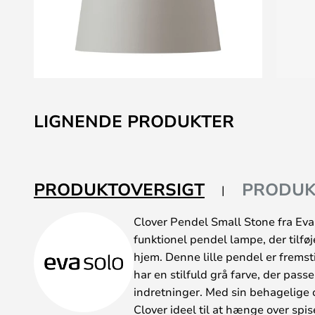
Gå
til
LIGNENDE PRODUKTER
starten
af
billedgalleriet
PRODUKTOVERSIGT
PRODUK
Clover Pendel Small Stone fra Eva
funktionel pendel lampe, der tilføjer
hjem. Denne lille pendel er fremsti
har en stilfuld grå farve, der pass
indretninger. Med sin behagelige 
Clover ideel til at hænge over spis