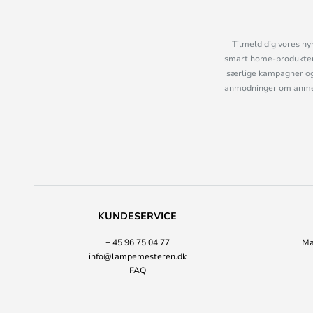
Tilmeld dig vores ny
smart home-produkter 
særlige kampagner og
anmodninger om anmelde
KUNDESERVICE
+ 45 96 75 04 77
Ma
info@lampemesteren.dk
FAQ