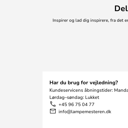
Del
Inspirer og lad dig inspirere, fra de
Har du brug for vejledning?
Kundeservicens åbningstider: Manda
Lørdag–søndag: Lukket
+45 96 75 04 77
info@lampemesteren.dk