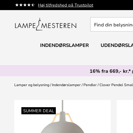
Skip
Høj tilfredshed på Trustpilot
to
Content
Find
din
belysning
INDENDØRSLAMPER
UDENDØRSL
16% fra 669,- kr.*
Lamper og belysning
Indendørslamper
Pendler
Clover Pendel Small
Gå
til
SUMMER DEAL
slutningen
af