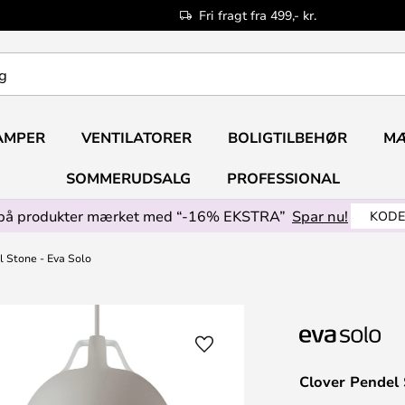
Fri fragt fra 499,- kr.
AMPER
VENTILATORER
BOLIGTILBEHØR
M
SOMMERUDSALG
PROFESSIONAL
på produkter mærket med “-16% EKSTRA”
Spar nu!
KODE
 Stone - Eva Solo
Clover Pendel 