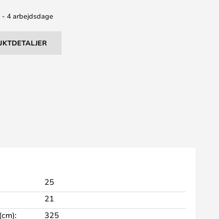
2 - 4 arbejdsdage
UKTDETALJER
25
21
cm):
325