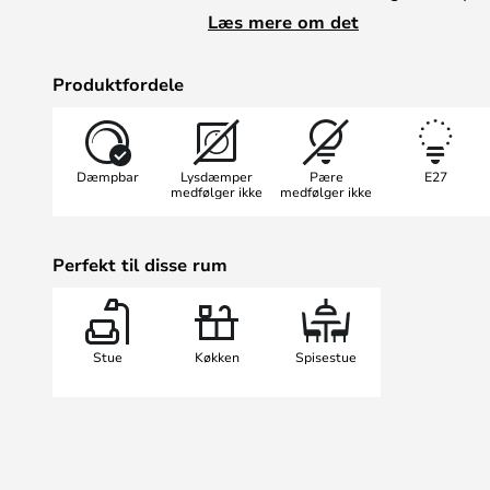
den kan bruges alene eller i grupp
Læs mere om det
belysningseffekt. De indbyggede v
industrielle lamper og skaber en f
Produktfordele
oplyser lampen selv og kaster sm
meter lang stofledning og mulighed
til 25W, er denne pendel både prak
Dæmpbar
Lysdæmper
Pære
E27
til et heldigt sted med Clover fra E
medfølger ikke
medfølger ikke
Perfekt til disse rum
Stue
Køkken
Spisestue