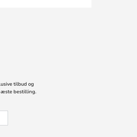
usive tilbud og
æste bestilling.
U