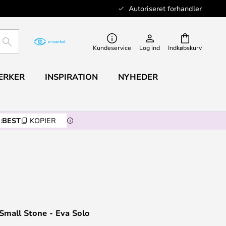
Autoriseret forhandler
SØG
Kundeservice
Log ind
Indkøbskurv
ÆRKER
INSPIRATION
NYHEDER
:
BEST
KOPIER
Small Stone - Eva Solo