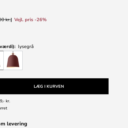
Vejl. pris -26%
0 kr.
værdi):
lysegrå
LÆG I KURVEN
9,- kr.
rret
om levering