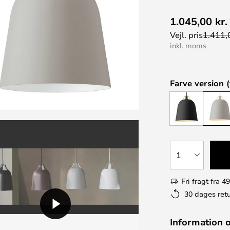
1.045,00 kr.
Vejl. pris
1.411,0
inkl. moms
Farve version (
1
Fri fragt fra 49
30 dages retu
Information 