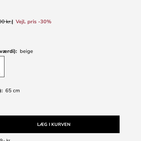
Vejl. pris -30%
0 kr.
værdi):
beige
):
65 cm
LÆG I KURVEN
9,- kr.