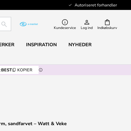
Autoriseret forhandler
SØG
Kundeservice
Log ind
Indkøbskurv
ÆRKER
INSPIRATION
NYHEDER
:
BEST
KOPIER
rm, sandfarvet – Watt & Veke