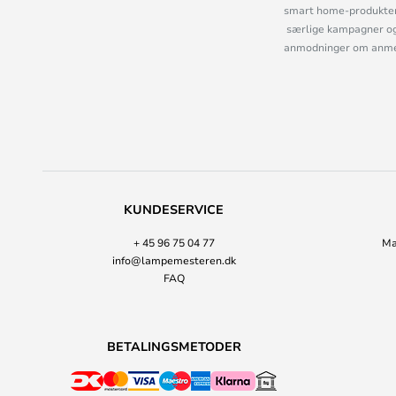
smart home-produkter 
særlige kampagner og
anmodninger om anmelde
KUNDESERVICE
+ 45 96 75 04 77
Ma
info@lampemesteren.dk
FAQ
BETALINGSMETODER