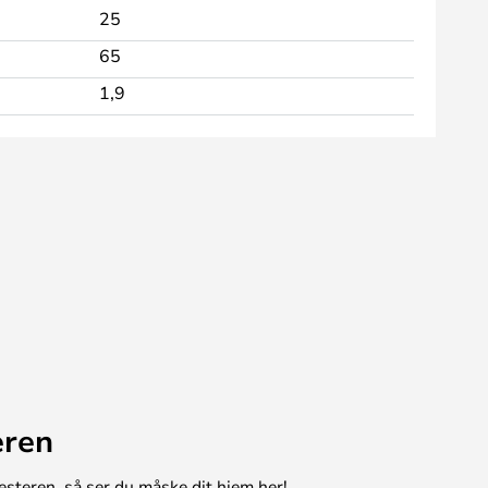
25
65
1,9
eren
esteren, så ser du måske dit hjem her!