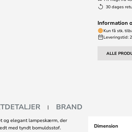
30 dages retu
Information 
Kun få stk. til
Leveringstid: 
ALLE PROD
TDETALJER
BRAND
et og elegant lampeskærm, der
Dimension
lædt med tyndt bomuldsstof.