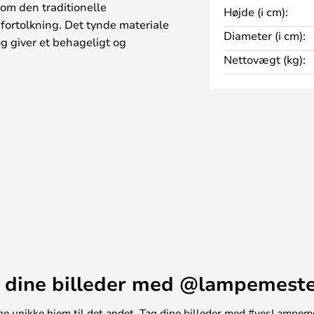
om den traditionelle
Højde (i cm):
fortolkning. Det tynde materiale
Diameter (i cm):
g giver et behageligt og
Nettovægt (kg):
mbinere flere lamper fra Watt &
ler soveværelset, samt som
bordet.
den ophæng, dette skal købes
 dine billeder med @lampemest
t ene unikke hjem til det andet. Tag dine billeder med #yesLampem