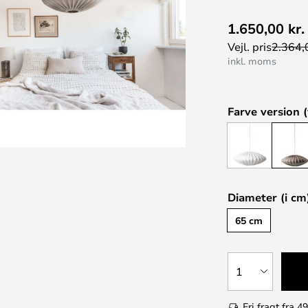
1.650,00 kr.
Vejl. pris
2.364,0
inkl. moms
Farve version (
Diameter (i cm
65 cm
1
Fri fragt fra 49