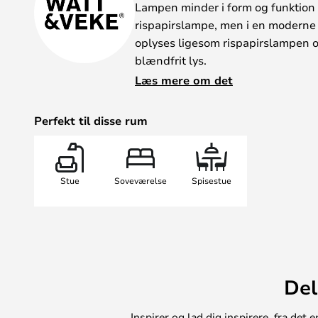
Lampen minder i form og funktion 
rispapirslampe, men i en moderne 
oplyses ligesom rispapirslampen o
blændfrit lys.
Skab et drømmeligt look ved at ko
Læs mere om det
Veke. Perfekt til børneværelset el
pendellampe over sofaen og spise
Perfekt til disse rum
Bemærk: Lampeskærmen sælges u
separat.
Stue
Soveværelse
Spisestue
Del
Inspirer og lad dig inspirere, fra de