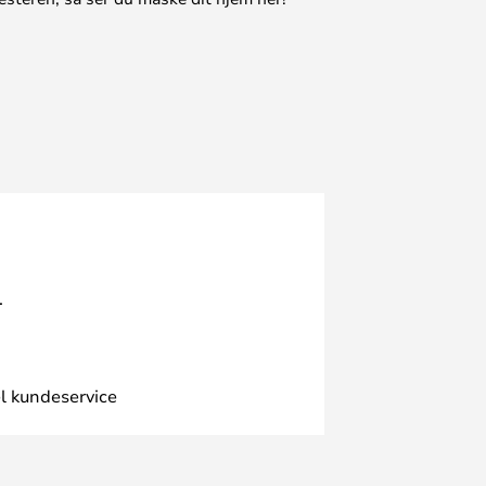
.
l kundeservice