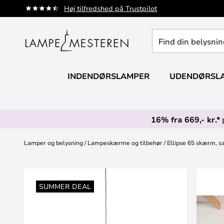
Skip
Høj tilfredshed på Trustpilot
to
Content
Find
din
belysning
INDENDØRSLAMPER
UDENDØRSL
16% fra 669,- kr.*
Lamper og belysning
Lampeskærme og tilbehør
Ellipse 65 skærm, s
Gå
til
SUMMER DEAL
slutningen
af