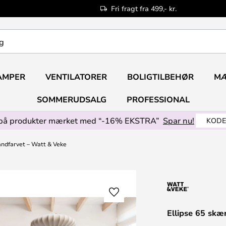
Fri fragt fra 499,- kr.
AMPER
VENTILATORER
BOLIGTILBEHØR
M
SOMMERUDSALG
PROFESSIONAL
på produkter mærket med “-16% EKSTRA”
Spar nu!
KODE
andfarvet – Watt & Veke
Ellipse 65 skæ