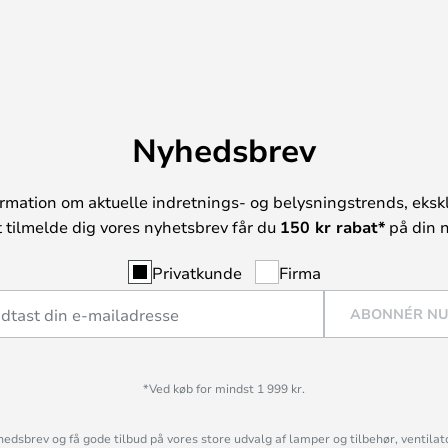
Nyhedsbrev
rmation om aktuelle indretnings- og belysningstrends, ekskl
t tilmelde dig vores nyhetsbrev får du
150 kr rabat*
på din n
Privatkunde
Firma
ABONNÉR N
*Ved køb for mindst 1 999 kr.
hedsbrev og få gode tilbud på vores store udvalg af lamper og tilbehør, ventilat