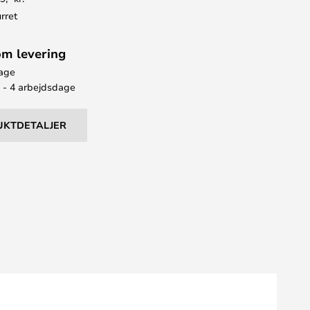
rret
om levering
bage
2 - 4 arbejdsdage
UKTDETALJER