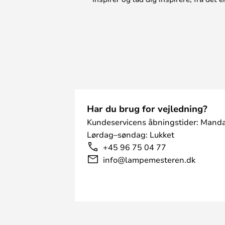
Har du brug for vejledning?
Kundeservicens åbningstider: Manda
Lørdag–søndag: Lukket
+45 96 75 04 77
info@lampemesteren.dk