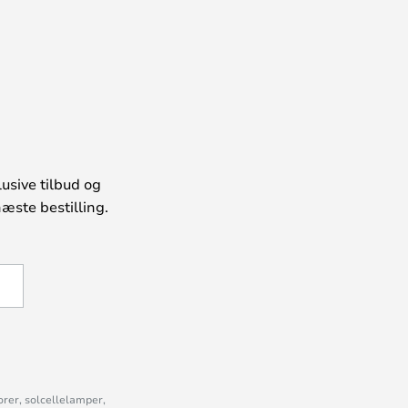
usive tilbud og
æste bestilling.
U
orer, solcellelamper,