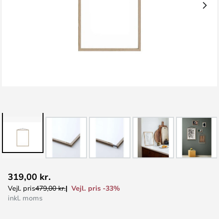
Gå
319,00 kr.
til
Vejl. pris -33%
Vejl. pris
479,00 kr.
starten
inkl. moms
af
billedgalleriet