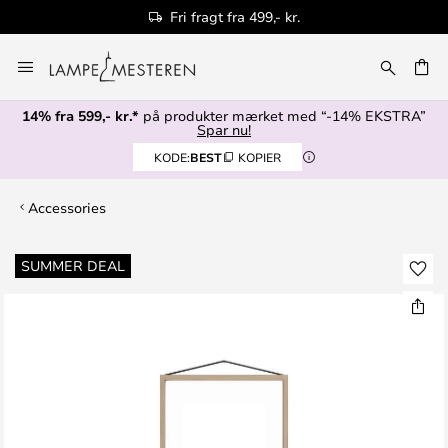
Fri fragt fra 499,- kr.
Skip
to
Content
14% fra 599,- kr.*
på produkter mærket med “-14% EKSTRA”
Spar nu!
KODE:
BEST
KOPIER
Accessories
Gå
SUMMER DEAL
til
slutningen
af
billedgalleriet