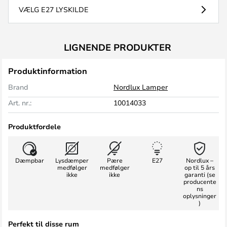
VÆLG E27 LYSKILDE
LIGNENDE PRODUKTER
Produktinformation
Brand
Nordlux Lamper
Art. nr.:
10014033
Produktfordele
Dæmpbar
Lysdæmper
Pære
E27
Nordlux –
medfølger
medfølger
op til 5 års
ikke
ikke
garanti (se
producente
ns
oplysninger
)
Perfekt til disse rum