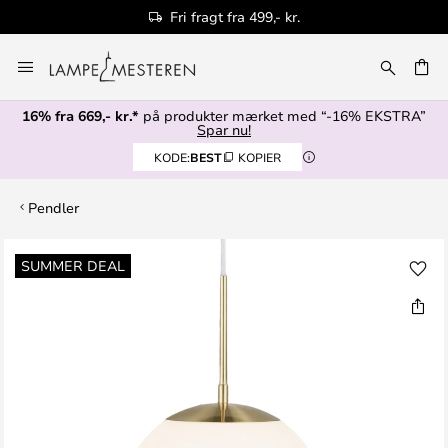
Fri fragt fra 499,- kr.
Skip
to
Content
16% fra 669,- kr.*
på produkter mærket med “-16% EKSTRA”
Spar nu!
KODE:
BEST
KOPIER
Pendler
Gå
SUMMER DEAL
til
slutningen
af
billedgalleriet