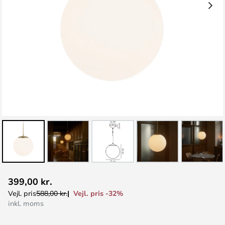
Gå
399,00 kr.
til
Vejl. pris -32%
Vejl. pris
588,00 kr.
starten
inkl. moms
af
billedgalleriet