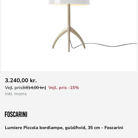
Gå
3.240,00 kr.
til
Vejl. pris -15%
Vejl. pris
3.814,00 kr.
starten
inkl. moms
af
billedgalleriet
Lumiere Piccola bordlampe, guld/hvid, 35 cm - Foscarini