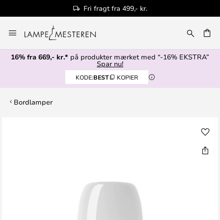
Fri fragt fra 499,- kr.
Skip
to
Content
16% fra 669,- kr.*
på produkter mærket med “-16% EKSTRA”
Spar nu!
KODE:
BEST
KOPIER
Bordlamper
Gå
til
slutningen
af
billedgalleriet