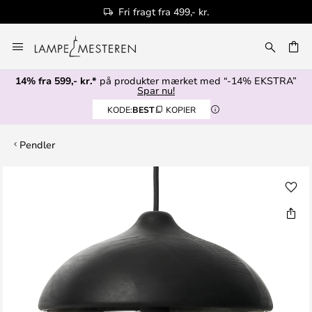
Fri fragt fra 499,- kr.
Skip
to
Content
14% fra 599,- kr.*
på produkter mærket med “-14% EKSTRA”
Spar nu!
KODE:
BEST
KOPIER
Pendler
Gå
til
slutningen
af
billedgalleriet