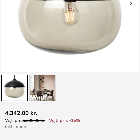
Gå
4.342,00 kr.
til
Vejl. pris -16%
Vejl. pris
5.200,00 kr.
starten
inkl. moms
af
billedgalleriet