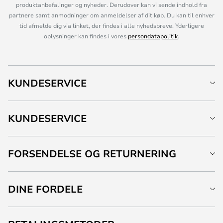
produktanbefalinger og nyheder. Derudover kan vi sende indhold fra
partnere samt anmodninger om anmeldelser af dit køb. Du kan til enhver
tid afmelde dig via linket, der findes i alle nyhedsbreve. Yderligere
oplysninger kan findes i vores
persondatapolitik
.
KUNDESERVICE
KUNDESERVICE
FORSENDELSE OG RETURNERING
DINE FORDELE