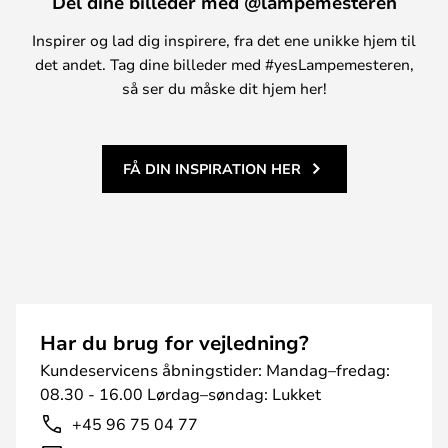
Del dine billeder med @lampemesteren
Inspirer og lad dig inspirere, fra det ene unikke hjem til
det andet. Tag dine billeder med #yesLampemesteren,
så ser du måske dit hjem her!
FÅ DIN INSPIRATION HER
Har du brug for vejledning?
Kundeservicens åbningstider: Mandag–fredag:
08.30 - 16.00 Lørdag–søndag: Lukket
+45 96 75 04 77