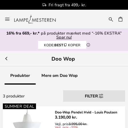
Fri fragt fra 499,- kr.
Skip
to
Content
16% fra 669,- kr.*
på produkter mærket med “-16% EKSTRA”
Spar nu!
KODE:
BEST
KOPIER
Doo Wop
Produkter
Mere om Doo Wop
3 produkter
FILTER
SUMMER DEAL
Doo-Wop Pendel Hvid - Louis Poulsen
3.190,00 kr.
Vejl. pris
3.995,00 kr.
Vejl. pris -20%