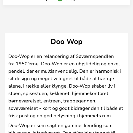
Doo Wop
Doo-Wop er en relancering af Søværnspendlen
fra 1950’erne. Doo-Wop er en uhøjtidelig og enkel
pendel, der er multianvendelig. Den er harmonisk i
sit design og meget velegnet til både at hænge
alene, i række eller klynge. Doo-Wop skaber liv i
stuen, spisestuen, køkkenet, hjemmekontoret,
børneværelset, entreen, trappegangen,
soveværelset - kort og godt bidrager den til både et
frisk pust og en god belysning i hjemmets rum.
Doo-Wop er som sagt en gammel kending som
bliver gen-introduceret. Doo Wop blev tegnet til