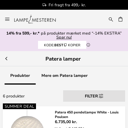
Fri fragt fra 499,- kr.
Skip
to
Content
14% fra 599,- kr.*
på produkter mærket med “-14% EKSTRA”
Spar nu!
KODE:
BEST
KOPIER
Patera lamper
Produkter
Mere om Patera lamper
6 produkter
FILTER
SUMMER DEAL
Patera 450 pendellampe White - Louis
Poulsen
6.735,00 kr.