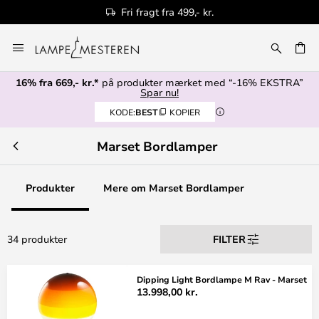
Fri fragt fra 499,- kr.
Skip
to
Content
16% fra 669,- kr.*
på produkter mærket med “-16% EKSTRA”
Spar nu!
KODE:
BEST
KOPIER
Marset Bordlamper
Produkter
Mere om Marset Bordlamper
34 produkter
FILTER
Dipping Light Bordlampe M Rav - Marset
13.998,00 kr.